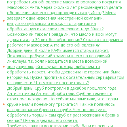
потребоваться обновление масляно воскового покрытия
Масловоск Анта. Через сколько лет рекомендуется делать
обновление или его надо проводить каждый год? Меня
заверяет одна известная иностранной компании,
выпускающей масла и воски, что гарантия на
обработанную их маслом поверхность до 30лет?
Возможно ли такое? Правда ли, что масло и воск могут
держаться до 30 лет без обновления? Сколько по времени
работает МаслоВоск Анта до его обновления?
Добрый день! В холле КАФЕ имеется старый паркет.
Пожарник требуем либо заменить его на негорючий
линолеум, т.к. холл находиться в месте возможной
эвакуации людей в случае пожара, либо чем-то
обработать паркет, чтобы древесина не горела или была
негорючей. Нужна пропитка с обязательным сертификатом
негорючести. Что можете посоветовать?
Добрый день! Сруб построили в декабре прошлого года.
Антисептиком Антекс обработали. Сруб не темнеет и
стоит очень хорошо. Но сейчас мы заметили, что торцы
сруба начали понемногу трескаться. Так же появилось
растрескивание бревна на срубе. Чем посоветуете
обработать торцы и сам сруб от растрескивания бревна
сейчас? Очень ждем вашего совета.
Требуется защита конструкции сруба бани из осины и