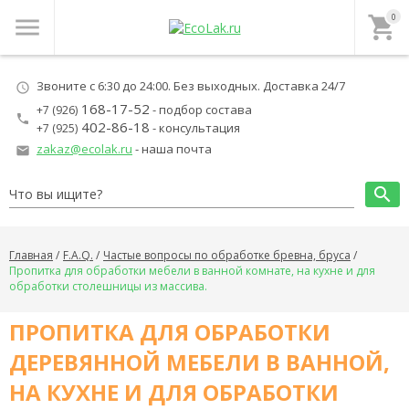
0
menu
local_grocery_store
Звоните с 6:30 до 24:00. Без выходных. Доставка 24/7
schedule
168-17-52
- подбор состава
+7 (926)
local_phone
402-86-18
- консультация
+7 (925)
zakaz@ecolak.ru
- наша почта
local_post_office
search
Главная
F.A.Q.
Частые вопросы по обработке бревна, бруса
Пропитка для обработки мебели в ванной комнате, на кухне и для
обработки столешницы из массива.
ПРОПИТКА ДЛЯ ОБРАБОТКИ
ДЕРЕВЯННОЙ МЕБЕЛИ В ВАННОЙ,
НА КУХНЕ И ДЛЯ ОБРАБОТКИ