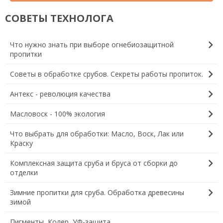
СОВЕТЫ ТЕХНОЛОГА
chevron_right
Что нужно знать при выборе огнебиозащитной
пропитки
chevron_right
Советы в обработке срубов. Секреты работы пропиток.
chevron_right
Антекс - революция качества
chevron_right
Масловоск - 100% экология
chevron_right
Что выбрать для обработки: Масло, Воск, Лак или
Краску
chevron_right
Комплексная защита сруба и бруса от сборки до
отделки
chevron_right
Зимние пропитки для сруба. Обработка древесины
зимой
Пигменты, Колер, УФ-защита