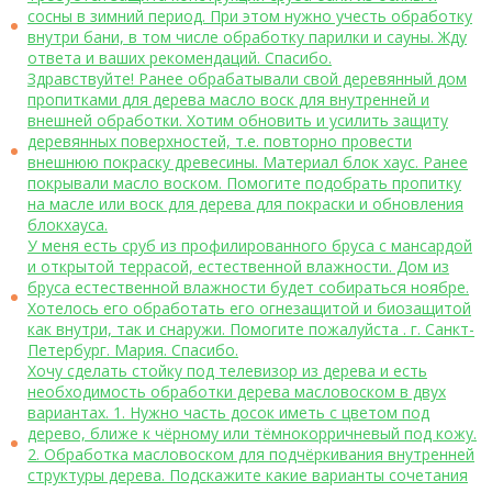
сосны в зимний период. При этом нужно учесть обработку
внутри бани, в том числе обработку парилки и сауны. Жду
ответа и ваших рекомендаций. Спасибо.
Здравствуйте! Ранее обрабатывали свой деревянный дом
пропитками для дерева масло воск для внутренней и
внешней обработки. Хотим обновить и усилить защиту
деревянных поверхностей, т.е. повторно провести
внешнюю покраску древесины. Материал блок хаус. Ранее
покрывали масло воском. Помогите подобрать пропитку
на масле или воск для дерева для покраски и обновления
блокхауса.
У меня есть сруб из профилированного бруса с мансардой
и открытой террасой, естественной влажности. Дом из
бруса естественной влажности будет собираться ноябре.
Хотелось его обработать его огнезащитой и биозащитой
как внутри, так и снаружи. Помогите пожалуйста . г. Санкт-
Петербург. Мария. Спасибо.
Хочу сделать стойку под телевизор из дерева и есть
необходимость обработки дерева масловоском в двух
вариантах. 1. Нужно часть досок иметь с цветом под
дерево, ближе к чёрному или тёмнокорричневый под кожу.
2. Обработка масловоском для подчёркивания внутренней
структуры дерева. Подскажите какие варианты сочетания