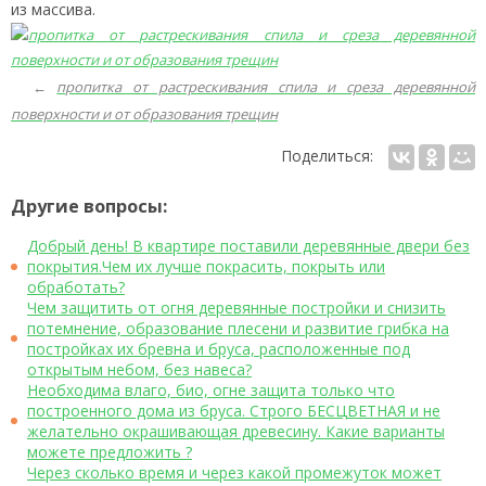
из массива.
←
пропитка от растрескивания спила и среза деревянной
поверхности и от образования трещин
Поделиться:
Другие вопросы:
Добрый день! В квартире поставили деревянные двери без
покрытия.Чем их лучше покрасить, покрыть или
обработать?
Чем защитить от огня деревянные постройки и снизить
потемнение, образование плесени и развитие грибка на
постройках их бревна и бруса, расположенные под
открытым небом, без навеса?
Необходима влаго, био, огне защита только что
построенного дома из бруса. Строго БЕСЦВЕТНАЯ и не
желательно окрашивающая древесину. Какие варианты
можете предложить ?
Через сколько время и через какой промежуток может