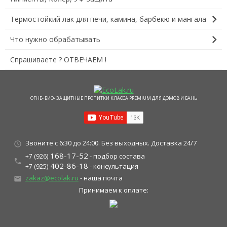
chevron_right
Термостойкий лак для печи, камина, барбекю и мангала
chevron_right
Что нужно обрабатывать
Спрашиваете ? ОТВЕЧАЕМ !
ОГНЕ- БИО- ЗАЩИТНЫЕ ПРОПИТКИ КЛАССА PREMIUM ДЛЯ ДОМОВ И БАНЬ
Звоните с 6:30 до 24:00. Без выходных. Доставка 24/7
schedule
168-17-52
- подбор состава
+7 (926)
local_phone
402-86-18
- консультация
+7 (925)
zakaz@ecolak.ru
- наша почта
local_post_office
Принимаем к оплате: