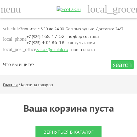
menu
local_groce
schedule
Звоните с 6:30 до 24:00. Без выходных. Доставка 24/7
168-17-52
- подбор состава
+7 (926)
local_phone
402-86-18
- консультация
+7 (925)
local_post_office
zakaz@ecolak.ru
- наша почта
search
Главная
Корзина товаров
Ваша корзина пуста
ВЕРНУТЬСЯ В КАТАЛОГ