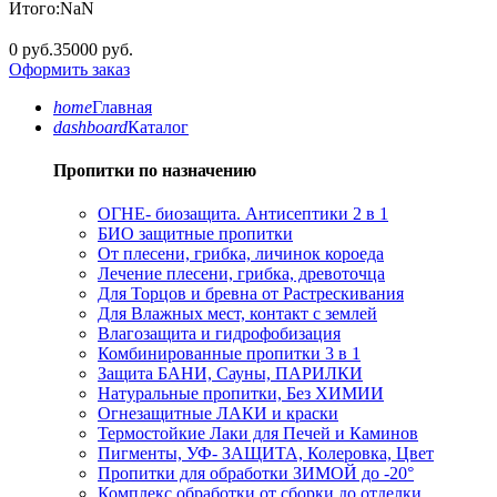
Итого:
NaN
0 руб.
35000 руб.
Оформить заказ
home
Главная
dashboard
Каталог
Пропитки по назначению
ОГНЕ- биозащита. Антисептики 2 в 1
БИО защитные пропитки
От плесени, грибка, личинок короеда
Лечение плесени, грибка, древоточца
Для Торцов и бревна от Растрескивания
Для Влажных мест, контакт с землей
Влагозащита и гидрофобизация
Комбинированные пропитки 3 в 1
Защита БАНИ, Сауны, ПАРИЛКИ
Натуральные пропитки, Без ХИМИИ
Огнезащитные ЛАКИ и краски
Термостойкие Лаки для Печей и Каминов
Пигменты, УФ- ЗАЩИТА, Колеровка, Цвет
Пропитки для обработки ЗИМОЙ до -20°
Комплекс обработки от сборки до отделки