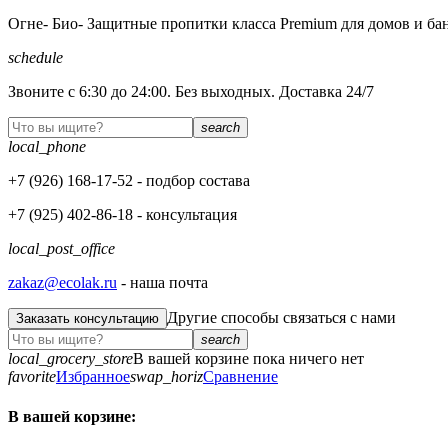
Огне- Био- Защитные пропитки класса Premium для домов и ба
schedule
Звоните с 6:30 до 24:00. Без выходных. Доставка 24/7
search
local_phone
+7 (926)
168-17-52
- подбор состава
+7 (925)
402-86-18
- консультация
local_post_office
zakaz@ecolak.ru
- наша почта
Другие способы связаться с нами
Заказать консультацию
search
local_grocery_store
В вашей корзине пока ничего нет
favorite
Избранное
swap_horiz
Сравнение
В вашей корзине: