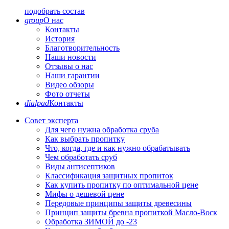
подобрать состав
group
О нас
Контакты
История
Благотворительность
Наши новости
Отзывы о нас
Наши гарантии
Видео обзоры
Фото отчеты
dialpad
Контакты
Совет эксперта
Для чего нужна обработка сруба
Как выбрать пропитку
Что, когда, где и как нужно обрабатывать
Чем обработать сруб
Виды антисептиков
Классификация защитных пропиток
Как купить пропитку по оптимальной цене
Мифы о дешевой цене
Передовые принципы защиты древесины
Принцип защиты бревна пропиткой Масло-Воск
Обработка ЗИМОЙ до -23