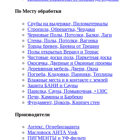
По Месту обработки
Срубы на выдержке, Пиломатериалы
Стропила, Обрешетка, Чердаки
Черновые Полы, Потолки, Балки, Лаги
Стены, Полы, Потолки, Вагонка
Торцы бревен, Бревна от Трещин
Полы открытых Веранд и Террас
Чистовые доски пола, Паркетная доска
Окосячка, Дверные и Оконные проемы
Деревянная мебель, Двери, Окна
Погреба, Кладовки, Парники, Теплицы
Влажные места и в контакте с землей
Защита БАНИ и Сауны
Парилка, Сауна, Помывочная, +130С
Печи, Камины и Барбекю
Фундамент, Цоколь, Кирпич стен
Производители
Антекс. Огнебиозащита
Масловоск АНТА Vosk
ПИГМЕНТЫ и УФ-фильтр