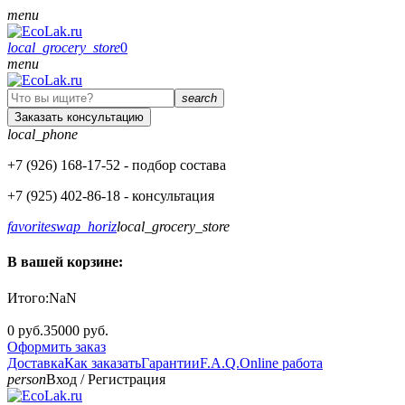
menu
local_grocery_store
0
menu
search
Заказать консультацию
local_phone
+7 (926)
168-17-52
- подбор состава
+7 (925)
402-86-18
- консультация
favorite
swap_horiz
local_grocery_store
В вашей корзине:
Итого:
NaN
0 руб.
35000 руб.
Оформить заказ
Доставка
Как заказать
Гарантии
F.A.Q.
Online работа
person
Вход
/
Регистрация