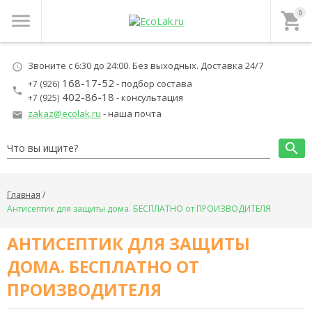
0
menu
local_grocery_store
Звоните с 6:30 до 24:00. Без выходных. Доставка 24/7
schedule
168-17-52
- подбор состава
+7 (926)
local_phone
402-86-18
- консультация
+7 (925)
zakaz@ecolak.ru
- наша почта
local_post_office
search
Главная
Антисептик для защиты дома. БЕСПЛАТНО от ПРОИЗВОДИТЕЛЯ
АНТИСЕПТИК ДЛЯ ЗАЩИТЫ
ДОМА. БЕСПЛАТНО ОТ
ПРОИЗВОДИТЕЛЯ