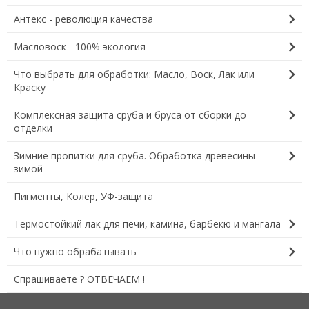
chevron_right
Антекс - революция качества
chevron_right
Масловоск - 100% экология
chevron_right
Что выбрать для обработки: Масло, Воск, Лак или
Краску
chevron_right
Комплексная защита сруба и бруса от сборки до
отделки
chevron_right
Зимние пропитки для сруба. Обработка древесины
зимой
Пигменты, Колер, УФ-защита
chevron_right
Термостойкий лак для печи, камина, барбекю и мангала
chevron_right
Что нужно обрабатывать
Спрашиваете ? ОТВЕЧАЕМ !