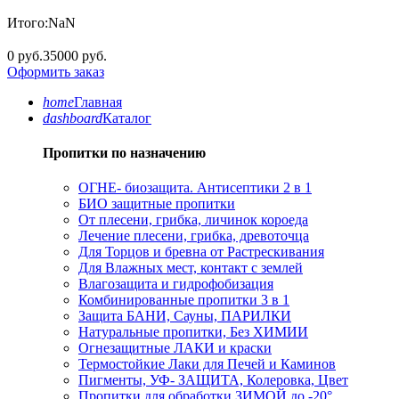
Итого:
NaN
0 руб.
35000 руб.
Оформить заказ
home
Главная
dashboard
Каталог
Пропитки по назначению
ОГНЕ- биозащита. Антисептики 2 в 1
БИО защитные пропитки
От плесени, грибка, личинок короеда
Лечение плесени, грибка, древоточца
Для Торцов и бревна от Растрескивания
Для Влажных мест, контакт с землей
Влагозащита и гидрофобизация
Комбинированные пропитки 3 в 1
Защита БАНИ, Сауны, ПАРИЛКИ
Натуральные пропитки, Без ХИМИИ
Огнезащитные ЛАКИ и краски
Термостойкие Лаки для Печей и Каминов
Пигменты, УФ- ЗАЩИТА, Колеровка, Цвет
Пропитки для обработки ЗИМОЙ до -20°