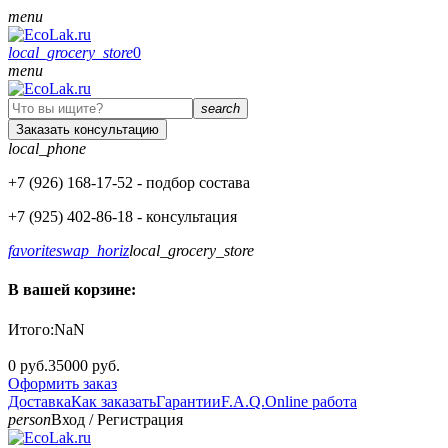
menu
local_grocery_store
0
menu
search
Заказать консультацию
local_phone
+7 (926)
168-17-52
- подбор состава
+7 (925)
402-86-18
- консультация
favorite
swap_horiz
local_grocery_store
В вашей корзине:
Итого:
NaN
0 руб.
35000 руб.
Оформить заказ
Доставка
Как заказать
Гарантии
F.A.Q.
Online работа
person
Вход
/
Регистрация