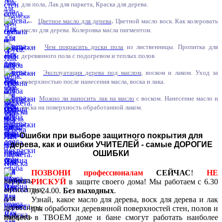
для пола, Лак для паркета, Краска для дерева.
←
.
Цветное масло для дерева
Цветной масло воск. Как колеровать
масло для дерева. Колеровка масла пигментом.
←
Чем покрасить доски пола
из лиственницы. Пропитка для
деревянного пола с подогревом и теплых полов
←
Эксплуатация дерева под маслом
, воском и лаком. Уход за
поверхностью после нанесения масла, воска и лака.
←
Можно ли наносить лак на масло
с воском. Нанесение масло и
воска на поверхность обработанной лаком.
Ошибки при выборе защитного покрытия для
дерева, как и ошибки УЧИТЕЛЕЙ - самые ДОРОГИЕ
ОШИБКИ
ПОЗВОНИ профессионалам
СЕЙЧАС
!
НЕ
РИСКУЙ
в защите своего дома! Мы работаем с 6.30
до 24.00.
Без выходных
.
Узнай, какое масло для дерева, воск для дерева и лак
для обработки деревянной поверхностей стен, полов и
паркета в ТВОЕМ доме и бане смогут работать наиболее