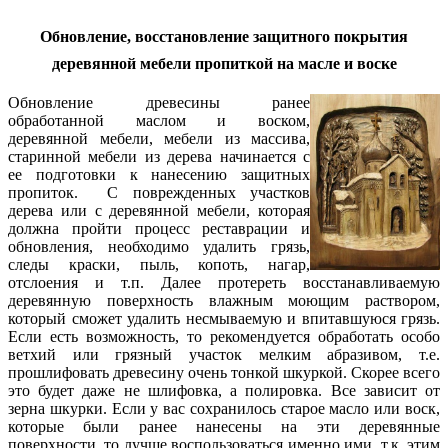
Обновление, восстановление защитного покрытия
деревянной мебели пропиткой на масле и воске
Обновление древесины ранее
обработанной маслом и воском,
деревянной мебели, мебели из массива,
старинной мебели из дерева начинается с
ее подготовки к нанесению защитных
пропиток. С поврежденных участков
дерева или с деревянной мебели, которая
должна пройти процесс реставрации и
обновления, необходимо удалить грязь,
следы краски, пыль, копоть, нагар,
отслоения и т.п. Далее протереть восстанавливаемую
деревянную поверхность влажным моющим раствором,
который сможет удалить несмываемую и впитавшуюся грязь.
Если есть возможность, то рекомендуется обработать особо
ветхий или грязный участок мелким абразивом, т.е.
прошлифовать древесину очень тонкой шкуркой. Скорее всего
это будет даже не шлифовка, а полировка. Все зависит от
зерна шкурки. Если у вас сохранилось старое масло или воск,
которые были ранее нанесены на эти деревянные
поверхности, то лучше воспользоваться именно ими, т.к. этим