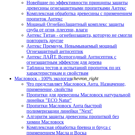
Новейшие по эффективности принципы защиты
древесины огнезащитными пропитками Антекс
Комплексная обработка древесины с применением
пропиток Антекс
Мощный ОгнеБиоЗащитный комплекс защиты
сруба от огня, плесени, влаги
Антекс Титан - огнебиозащита, которую не смогли
повторить другие
Антекс Премиум. Невымываемый мощный
Огнезащитный антисептик
Антекс ЛАЙТ. Всепогодный Антисептик с
огнезащитным эффектом для дерева
Таблица тестов и испытаний пропиток по их
характеристикам и свойствам
Масловоск - 100% экология
chevron_right
Что представляет Масловоск Анта. Назначение,
применение, свойства
Пропитки для древесины Масловоск натуральной
линейки "ECO Natur"
Пропитки Масловоск Анта быстрой
полимеризации линейки "Next"
Алгоритм защиты древесины пропиткой без
химии Масловоск
Комплексная обработка бревна и бруса с
применением Масла и Воска