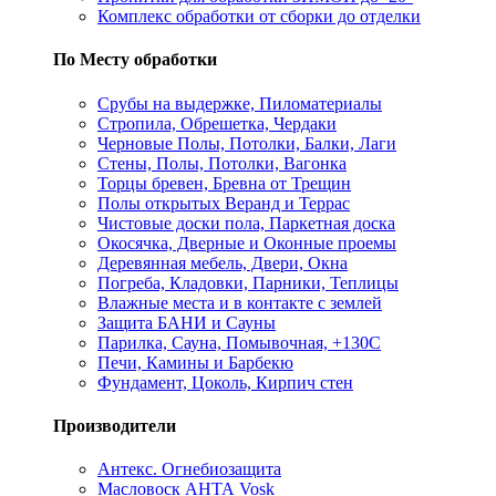
Комплекс обработки от сборки до отделки
По Месту обработки
Срубы на выдержке, Пиломатериалы
Стропила, Обрешетка, Чердаки
Черновые Полы, Потолки, Балки, Лаги
Стены, Полы, Потолки, Вагонка
Торцы бревен, Бревна от Трещин
Полы открытых Веранд и Террас
Чистовые доски пола, Паркетная доска
Окосячка, Дверные и Оконные проемы
Деревянная мебель, Двери, Окна
Погреба, Кладовки, Парники, Теплицы
Влажные места и в контакте с землей
Защита БАНИ и Сауны
Парилка, Сауна, Помывочная, +130С
Печи, Камины и Барбекю
Фундамент, Цоколь, Кирпич стен
Производители
Антекс. Огнебиозащита
Масловоск АНТА Vosk