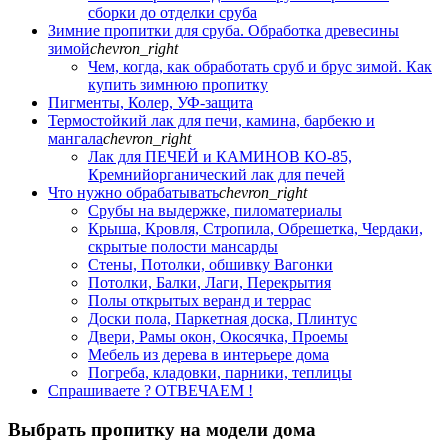
сборки до отделки сруба
Зимние пропитки для сруба. Обработка древесины
зимой
chevron_right
Чем, когда, как обработать сруб и брус зимой. Как
купить зимнюю пропитку
Пигменты, Колер, УФ-защита
Термостойкий лак для печи, камина, барбекю и
мангала
chevron_right
Лак для ПЕЧЕЙ и КАМИНОВ КО-85,
Кремнийорганический лак для печей
Что нужно обрабатывать
chevron_right
Срубы на выдержке, пиломатериалы
Крыша, Кровля, Стропила, Обрешетка, Чердаки,
скрытые полости мансарды
Стены, Потолки, обшивку Вагонки
Потолки, Балки, Лаги, Перекрытия
Полы открытых веранд и террас
Доски пола, Паркетная доска, Плинтус
Двери, Рамы окон, Окосячка, Проемы
Мебель из дерева в интерьере дома
Погреба, кладовки, парники, теплицы
Спрашиваете ? ОТВЕЧАЕМ !
Выбрать пропитку на модели дома