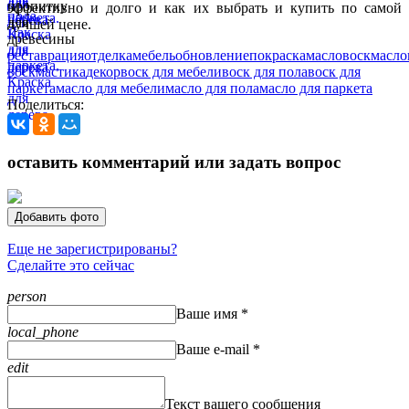
эффективно и долго и как их выбрать и купить по самой
лучшей цене.
реставрация
отделка
мебель
обновление
покраска
масло
воск
масло
воск
мастика
декор
воск для мебели
воск для пола
воск для
паркета
масло для мебели
масло для пола
масло для паркета
Поделиться:
оставить комментарий или задать вопрос
Добавить фото
Еще не зарегистрированы?
Сделайте это сейчас
person
Ваше имя *
local_phone
Ваше e-mail *
edit
Текст вашего сообщения