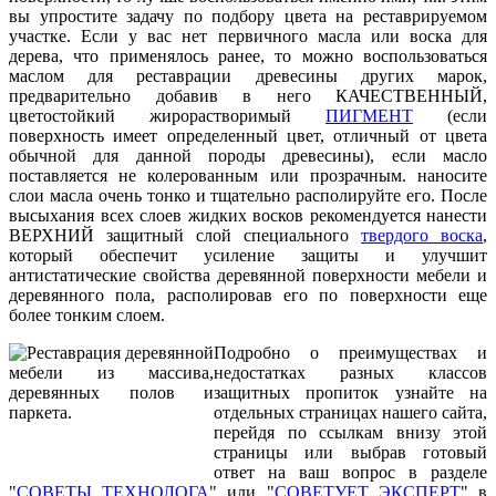
вы упростите задачу по подбору цвета на реставрируемом
участке. Если у вас нет первичного масла или воска для
дерева, что применялось ранее, то можно воспользоваться
маслом для реставрации древесины других марок,
предварительно добавив в него КАЧЕСТВЕННЫЙ,
цветостойкий жирорастворимый
ПИГМЕНТ
(если
поверхность имеет определенный цвет, отличный от цвета
обычной для данной породы древесины), если масло
поставляется не колерованным или прозрачным. наносите
слои масла очень тонко и тщательно располируйте его. После
высыхания всех слоев жидких восков рекомендуется нанести
ВЕРХНИЙ защитный слой специального
твердого воска
,
который обеспечит усиление защиты и улучшит
антистатические свойства деревянной поверхности мебели и
деревянного пола, располировав его по поверхности еще
более тонким слоем.
Подробно о преимуществах и
недостатках разных классов
защитных пропиток узнайте на
отдельных страницах нашего сайта,
перейдя по ссылкам внизу этой
страницы или выбрав готовый
ответ на ваш вопрос в разделе
"
СОВЕТЫ ТЕХНОЛОГА
" или "
СОВЕТУЕТ ЭКСПЕРТ
" в