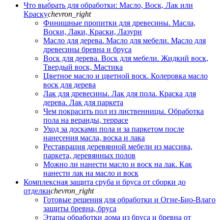
Что выбрать для обработки: Масло, Воск, Лак или
Краску
chevron_right
Финишные пропитки для древесины. Масла,
Воски, Лаки, Краски, Лазури
Масло для дерева. Масло для мебели. Масло для
древесины бревна и бруса
Воск для дерева. Воск для мебели. Жидкий воск,
Твердый воск, Мастика
Цветное масло и цветной воск. Колеровка масло
воск для дерева
Лак для древесины. Лак для пола. Краска для
дерева. Лак для паркета
Чем покрасить пол из лиственницы. Обработка
пола на веранды, террасе
Уход за досками пола и за паркетом после
нанесения масла, воска и лака
Реставрация деревянной мебели из массива,
паркета, деревянных полов
Можно ли нанести масло и воск на лак. Как
нанести лак на масло и воск
Комплексная защита сруба и бруса от сборки до
отделки
chevron_right
Готовые решения для обработки и Огне-Био-Влаго
защиты бревна, бруса
Этапы обработки дома из бруса и бревна от