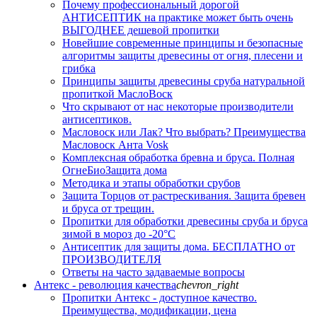
Почему профессиональный дорогой
АНТИСЕПТИК на практике может быть очень
ВЫГОДНЕЕ дешевой пропитки
Новейшие современные принципы и безопасные
алгоритмы защиты древесины от огня, плесени и
грибка
Принципы защиты древесины сруба натуральной
пропиткой МаслоВоск
Что скрывают от нас некоторые производители
антисептиков.
Масловоск или Лак? Что выбрать? Преимущества
Масловоск Анта Vosk
Комплексная обработка бревна и бруса. Полная
ОгнеБиоЗащита дома
Методика и этапы обработки срубов
Защита Торцов от растрескивания. Защита бревен
и бруса от трещин.
Пропитки для обработки древесины сруба и бруса
зимой в мороз до -20°С
Антисептик для защиты дома. БЕСПЛАТНО от
ПРОИЗВОДИТЕЛЯ
Ответы на часто задаваемые вопросы
Антекс - революция качества
chevron_right
Пропитки Антекс - доступное качество.
Преимущества, модификации, цена