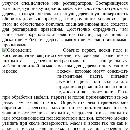
услугам специалистов или реставраторов. Состарившуюся
или потертую доску паркета, мебель из массива, статуэтки из
дерева, садовую мебель или иную деревянную поверхность
обновить довольно просто даже в домашних условиях. При
этом не обязательно покупать специализированные средства
для реставрации древесины. Достаточно определить, чем
ранее было обработано деревянное изделие, паркет, половая
доска или мебель из дерева - лаком или масляно восковыми
пропитками.
Обычно паркет, доски пола и
мебель из массива чаще всего
обрабатывают специальным
маслом для дерева или маслом с
воском, которые могут содержать
пигментные пасты, пигмент
нужного цвета или колеры для
придания деревянной поверхности
нужного и желаемого цвета. Лаки
при обработки мебели, паркета и полов применяются все же
реже, чем масло и воск. Определить чем первоначально
обработана древесина можно по ее остаточному блеску,
толщине остаточного покрытия, твердости этого покрытия
или отслаивающейся поверхностной пленки, которую можно
увидеть при сколе поверхности. Масла и воски так же как и
лаки и краски для дерева, нанесенные на деревянные