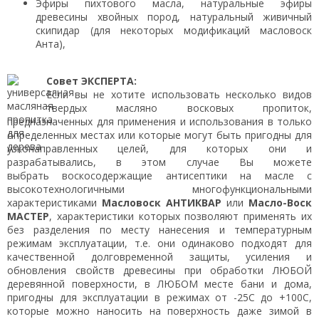
Эфиры пихтового масла, натуральные эфиры
древесины хвойных пород, натуральный живичный
скипидар (для некоторых модификаций масловоск
Анта),
Совет ЭКСПЕРТА:
Если вы не хотите использовать несколько видов
твердых масляно восковых пропиток,
предназначенных для применения и использования в только
определенных местах или которые могут быть пригодны для
узконаправленных целей, для которых они и
разрабатывались, в этом случае Вы можете
выбрать воскосодержащие антисептики на масле с
высокотехнологичными многофункциональными
характеристиками
Масловоск
АНТИКВАР
или
Масло-Воск
МАСТЕР
, характеристики которых позволяют применять их
без разделения по месту нанесения и температурным
режимам эксплуатации, т.е. они одинаково подходят для
качественной долговременной защиты, усиления и
обновления свойств древесины при обработки ЛЮБОЙ
деревянной поверхности, в ЛЮБОМ месте бани и дома,
пригодны для эксплуатации в режимах от -25С до +100С,
которые можно наносить на поверхность даже зимой в