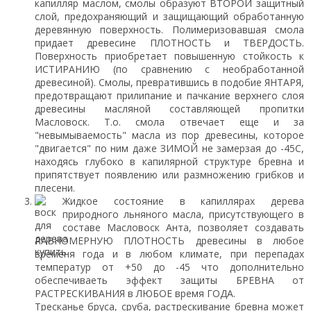
капилляр маслом, смолы образуют ВТОРОЙ защитный
слой, предохраняющий и защищающий обработанную
деревянную поверхность. Полимеризовавшая смола
придает древесине ПЛОТНОСТЬ и ТВЕРДОСТЬ.
Поверхность приобретает повышенную стойкость к
ИСТИРАНИЮ (по сравнению с необработанной
древесиной). Смолы, превратившись в подобие ЯНТАРЯ,
предотвращают прилипание и пачкание верхнего слоя
древесины масляной составляющей пропитки
Масловоск. Т.о. смола отвечает еще и за
"невымываемость" масла из пор древесины, которое
"двигается" по ним даже ЗИМОЙ не замерзая до -45С,
находясь глубоко в капилярной структуре бревна и
припятствует появлению или размножению грибков и
плесени.
Жидкое состояние в капиллярах дерева
природного льняного масла, присутствующего в
составе Масловоск Анта, позволяет создавать
РАВНОМЕРНУЮ ПЛОТНОСТЬ древесины в любое
временя года и в любом климате, при перепадах
температур от +50 до -45 что дополнительно
обеспечиваеть эффект защиты БРЕВНА от
РАСТРЕСКИВАНИЯ в ЛЮБОЕ время ГОДА.
Тресканье бруса, сруба, растрескивание бревна может