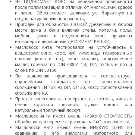
НЕ ПОДНИМАЕТ ВОРС на деревянной поверхности
после полимеризации в отличии от многих ЛКМ, красок
и лаков. Обеспечивает щелковистую, бархатную на
ощупь натуральную поверхность,
Пригоден для обработки ЛЮБОЙ древесины в любом
месте дома и бани включая стены, потолки, полы,
мебель, рамы и подоконники окон, предметы
интерьера и деревянные ДЕТСКИЕ ИГРУШКИ,
Масловоск Анта тестировался на устойчивость к
веществам: вино, кофе, чай, лимонады, газированные
напитки (кола и т.п.), пиво, молоко, подсолнечное
масло, горчица по DIN 68861-1В, DIN 53160, и пот и
слюна по DIN 53160,
По заявлению производителя - соответствует
европейским стандартам по сопротивлению
скольжения EN 138 93,DIN 51130, класс сопротивления
скольжению R9,
Прост в нанесении на поверхность - ветошь, кисть с
очень короткой щетиной, лучше войлок или
натуральный тряпичный лоскут,
Масловоск Анта имеет очень НИЗКУЮ СТОИМОСТЬ
обработки при пересчете расхода на 1м2 поверхности,
Масловоски Анта имеют очень НИЗКУЮ ЦЕНУ по
сравнению с его аналогами импортного или