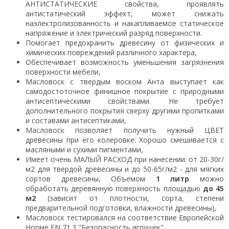
АНТИСТАТИЧЕСКИЕ свойства, проявлять
антистатический эффект, может снижать
наэлектролизованность и накапливаемое статическое
напряжение и электрический разряд поверхности.
Помогает предохранить древесину от физических и
химических повреждений различного характера,
Обеспечивает возможность уменьшения загрязнения
поверхности мебели,
Масловоск с твердым воском Анта выступает как
самодостоточное финишное покрытие с природными
антисептическими свойствами. Не требует
дополнительного покрытия сверху другими пропитками
и составами антисептиками,
Масловоск позволяет получить нужный ЦВЕТ
древесины при его колеровке. Хорошо смешивается с
масляными и сухими пигментами,
Имеет очень МАЛЫЙ РАСХОД при нанесении: от 20-30г/
м2 для твердой древесины и до 50-65г/м2 - для мягких
сортов древесины, Объемом
1 литр
можно
обработать деревянную поверхность площадью
до 4
5
м2
(зависит от плотности, сорта, степени
предварительной подготовки, влажности древесины),
Масловоск тестировался на соответствие Европейской
Норме EN 71.3 "Безопасность игрушек",