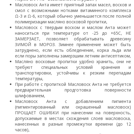
Масловоск Анта имеет приятный запах масел, восков и
смол с возможными нотками витаминного комплекса
Ω-3 и Ω-6, который обычно уменьшается после полной
полимеризации масляно восковой пропитки,
Масловоск с твердым воском и маслом Анта может
наноситься при температуре от -25 до +65С, НЕ
ЗАМЕРЗАЕТ, позволяет обрабатывать древесину
ЗИМОЙ в МОРОЗ. Зимнее применение может быть
затруднено, если есть обледенение, корка льда или
если поры заполнены замерзшим летним антисептиком,
Масляно восковые пропитки удобно хранить, они не
требуют специальных условий хранения и
транспортировки, устойчивы к резким перепадам
температуры,
При работе с пропиткой Масловоск Анта не требуется
предварительная продготовка поверхности
шлифованием,
Масловоск Анта с добавлением пигмента
(пигментированный или окрашенный масловоск)
ПРОЩАЕТ ОШИБКИ при нанесении на поверхность,
допускаемые в местах схождения слоев масловоска,
нанесенных в разные промежутки времени (до 12
часов),