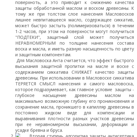
поверхноть, а это приводит к снижению качества
защиты обработанной маслом и воском древесины. К
тому же при толстом слое нанесения Масловосков
лишнее невпитавшееся масло, содержащее сиккатив,
может быстро застыть (полимеризоваться) в течении
1-2 часов, при этом на поверхности могут получиться
"ПОДТЕКИ", защитный слой может получиться
НЕРАВНОМЕРНЫМ по толщине нанесения состава
воска и масла, и иметь разную насыщенность по цвету
и защитным компонентам.
Для Масловоска Анта считается, что эффект быстрого
высыхания защитной пропитки на масле и воске с
содержанием сиккатива СНИЖАЕТ качество защиты
древесины. При использовании в Масловоске сиккатива
ТЕРЯЕТСЯ СМЫСЛ нанесения и самого масловоска,
которое подразумевает, как главное условие защиты -
глубокое насыщение древесины маслом на
максимально возможную глубину его проникновения и
сохранение масла, проникшего в капилляр древесины в
постоянно жидком виде для компенсации и
выравнивания плотности разных участков древесины
при ее неравномерном высыхании, деформации и
усадке бревна и бруса.
Вторая ступень алгоритма защиты антисептика