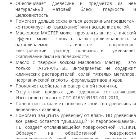
Обеспечивает древесине и предметов из нее
натуральный матовый блеск, гладкость и
шелковистость,
Помогает дольше сохраняться деревянным предметам,
контролирует их "высыхание" или насыщение влагой,
Масловоск МАСТЕР может проявлять антистатический
эффект, может снижать наэлектролизованность и
накапливаемое статическое напряжение,
электрический разряд поверхности. уменьшает
скапливание пыли на поверхности.
Масло с твердым воском Масловоск Мастер - это
только НАТУРАЛЬНЫЕ инградиенты: не содержит
химических растворителей, солей тяжелых металлов,
неорганической кислоты, формальдегидов и ядов,
Проявляет свойства гипоалергенной пропитки,
Отсутствие вредных для здоровья составляющих.
Изготовлен согласно СТО 0166149195-001-2010,
Полностью сохраняет полезные свойства древесины и
деревянных изделий,
Помогает защитить древесину от влаги, НО древесина
все равно остается "ДЫШАЩЕЙ" и паропроницаемой,
НЕ создает отслаивающейся поверхностной ПЛЕНКИ.
Образует на обработанной поверхности
водонепроницый слой, предохраняя древесину от