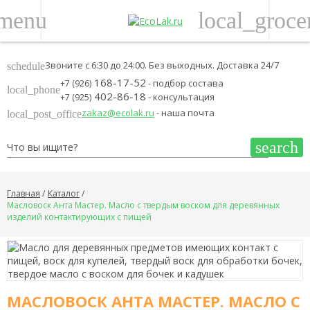
menu
local_groce
Звоните с 6:30 до 24:00. Без выходных. Доставка 24/7
schedule
168-17-52
- подбор состава
+7 (926)
local_phone
402-86-18
- консультация
+7 (925)
zakaz@ecolak.ru
- наша почта
local_post_office
search
Главная
Каталог
Масловоск Анта Мастер. Масло с твердым воском для деревянных
изделий контактирующих с пищей
МАСЛОВОСК АНТА МАСТЕР. МАСЛО С