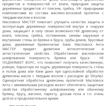
предметов и поверхностей от влаги, природная защиты
деревянных предметов от плесени, грибка, УФ- природными
компонентами из состава масляно-восковой пропитки с
твердым маслом и воском.
Масловоск МАСТЕР помогает улучшить качество защиты и
эксплуатации деревянных поверхностей внутри и снаружи
дома, защищает в силу своих возможностей древесину от
влаги, плесени, грибка, потемнения, синевы наружные и
внутренние стены из бревна и бруса, срубы домов, брусовые
дома, деревянные бревенчатые бани. Масловоск Анта
МАСТЕР придает древесине антисептические и
антистатические свойства. Обработанная масловоском
шлифованная поверхность бревна или бруса - НЕ
ПОДНИМАЕТ ВОРС, что позволяет получить качественную,
ровную, бархатную на ощупь деревянную поверхность стены
и полов дома или бани даже при однослойной обработке
древесины масла с твердым воском с расходом до 50гр/м2.
Однократная обработка древесины пропиткой Масловоск
Анта с минимальным расходом может обеспечить защитные
свойства обработанному шлифованному или обычному
бревну, брусу, вагонке, паркету, доскам пола и т.п. очень
долгое и продолжительное время.