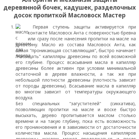
деревянной бочек, кадушек, разделочных
досок пропиткой Масловоск Мастер
Первая ступень защиты активируется при
контакте Масловоск Анта с поверхностью бревна
или сразу после нанесения пропитки на масле на
древесину. Масло из состава Масловоск Анта, как
самая "проникающая составляющая", быстро начинает
"насыщать" капилляры древесины по всей возможной
его глубине. Процесс всасывания масла в капилляр
древесины более активен при условии минимальной
остаточной в дереве влажности, а так же при
небольшой плотности древесины (плотность зависит
от породы древесины). Всасывание масла в капилляр
во многом зависит от температуры окружающего
воздуха.
Без специальных "загустителей" (сиккатива),
позволяющих пропитки на масле и воске быстро
высыхать, дерево пропитывается маслом столько
времени и на такую глубину, пока есть возможность
его проникновения и в зависимости от достаточности
количества масла. Процесс насыщения капилляров
древесины маслом может продолжаться и после