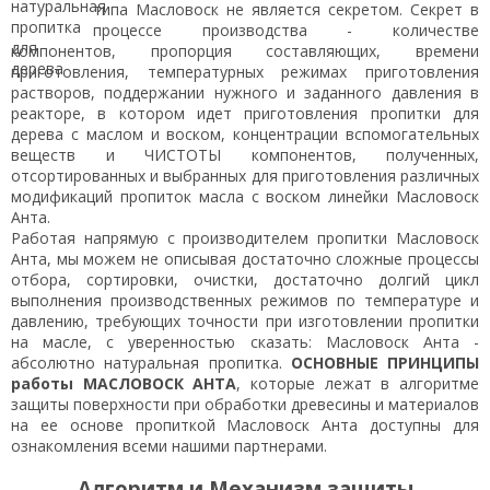
типа Масловоск не является секретом. Секрет в
процессе производства - количестве
компонентов, пропорция составляющих, времени
приготовления, температурных режимах приготовления
растворов, поддержании нужного и заданного давления в
реакторе, в котором идет приготовления пропитки для
дерева с маслом и воском, концентрации вспомогательных
веществ и ЧИСТОТЫ компонентов, полученных,
отсортированных и выбранных для приготовления различных
модификаций пропиток масла с воском линейки Масловоск
Анта.
Работая напрямую с производителем пропитки Масловоск
Анта, мы можем не описывая достаточно сложные процессы
отбора, сортировки, очистки, достаточно долгий цикл
выполнения производственных режимов по температуре и
давлению, требующих точности при изготовлении пропитки
на масле, с уверенностью сказать: Масловоск Анта -
абсолютно натуральная пропитка.
ОСНОВНЫЕ ПРИНЦИПЫ
работы МАСЛОВОСК АНТА
, которые лежат в алгоритме
защиты поверхности при обработки древесины и материалов
на ее основе пропиткой Масловоск Анта доступны для
ознакомления всеми нашими партнерами.
Алгоритм и Механизм защиты