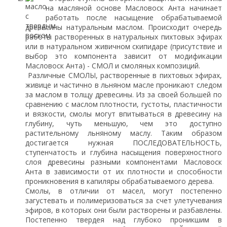
на масляной основе Масловоск Анта начинает
работать после насыщение обрабатываемой
древесины натуральным маслом. Происходит очередь
работы растворенных в натуральных пихтовых эфирах
или в натуральном живичном скипидаре (присутствие и
выбор это компонента зависит от модификации
Масловоск Анта) - СМОЛ и смоляных композиций.
Различные СМОЛЫ, растворенные в пихтовых эфирах,
живице и частично в льняном масле проникают следом
за маслом в толщу древесины. Из за своей большей по
сравнению с маслом плотности, густоты, пластичности
и вязкости, смолы могут впитываться в древесину на
глубину, чуть меньшую, чем это доступно
растительному льняному маслу. Таким образом
достигается нужная ПОСЛЕДОВАТЕЛЬНОСТЬ,
ступенчатость и глубина насыщения поверхностного
слоя древесины разными компонентами Масловоск
Анта в зависимости от их плотности и способности
проникновения в капиляры обрабатываемого дерева.
Смолы, в отличии от масел, могут постепенно
загустевать и полимеризоваться за счет улетучевания
эфиров, в которых они были растворены и разбавлены.
Постепенно твердея над глубоко проникшим в