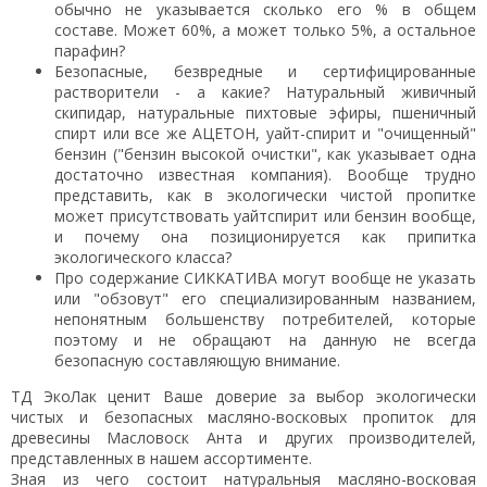
обычно не указывается сколько его % в общем
составе. Может 60%, а может только 5%, а остальное
парафин?
Безопасные, безвредные и сертифицированные
растворители - а какие? Натуральный живичный
скипидар, натуральные пихтовые эфиры, пшеничный
спирт или все же АЦЕТОН, уайт-спирит и "очищенный"
бензин ("бензин высокой очистки", как указывает одна
достаточно известная компания). Вообще трудно
представить, как в экологически чистой пропитке
может присутствовать уайтспирит или бензин вообще,
и почему она позиционируется как припитка
экологического класса?
Про содержание СИККАТИВА могут вообще не указать
или "обзовут" его специализированным названием,
непонятным большенству потребителей, которые
поэтому и не обращают на данную не всегда
безопасную составляющую внимание.
ТД ЭкоЛак ценит Ваше доверие за выбор экологически
чистых и безопасных масляно-восковых пропиток для
древесины Масловоск Анта и других производителей,
представленных в нашем ассортименте.
Зная из чего состоит натуральныя масляно-восковая