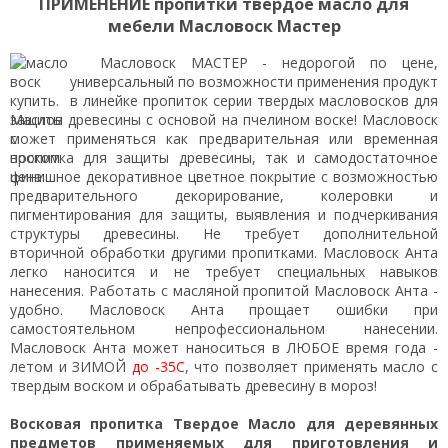
ПРИМЕНЕНИЕ пропитки твердое масло для
мебели Масловоск Мастер
Масловоск МАСТЕР - недорогой по цене,
универсальный по возможности применения продукт
в линейке пропиток серии твердых масловосков для
защиты древесины с основой на пчелином воске! Масловоск
может применяться как предварительная или временная
пропитка для защиты древесины, так и самодостаточное
финишное декоративное цветное покрытие с возможностью
предварительного декорирование, колеровки и
пигментирования для защиты, выявления и подчеркивания
структуры древесины. Не требует дополнительной
вторичной обработки другими пропитками. Масловоск Анта
легко наносится и не требует специальных навыков
нанесения. Работать с масляной пропитой Масловоск Анта -
удобно. Масловоск Анта прощает ошибки при
самостоятельном непрофессиональном нанесении.
Масловоск Анта может наноситься в ЛЮБОЕ время года -
летом и ЗИМОЙ
до -35С
, что позволяет применять масло с
твердым воском и обрабатывать древесину в мороз!
Восковая пропитка Твердое Масло для деревянных
предметов применяемых для приготовления и