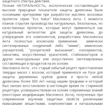
защитного спектра действия.
Полная НАТУРАЛЬНОСТЬ, экологическая составляющая и
высокие природные показатели защиты древесины были
основными критериями при разработке масляно восковых
пропиток серии "Eco Natur" Масловоск Анта. С момента
планов отрытия производства натуральных, безопасных, но
качественных пропиток, которые могут применяться как
натуральный антисептик для защиты древесины, до
утверждения его компонентов, разработчики Масловоска
Анта полностью исключали применение химически
синтезированых соединений либо "химии", химических
улучшителей, "ускорителей высыхания", консервантов,
сиккатива, искусственных красителей, стабилизаторов и
других ненатуральных или искусственно синтезированых
составляющих и продуктов на их основе.
Масловоск Анта - это старый забытый рецепт приготовления
твердых масел с воском, который применялся на Руси для
защиты деревянных срубов домов и просто любой
древесины более 800 лет назад нашим предками и который
был заново восстановлен в настоящее время по старинной
рецептуре, усовершенствован на основе современных знаний
(некоторые модификации Масловоск Анта), полученных при
современном изучении защитных свойств различными
природными веществами, компонентами и натуральными