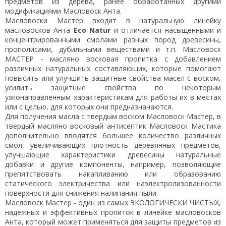
предметов из дерева, ранее обработанных другими
модификациями Масловоск Анта.
Масловоски Мастер входит в натуральную линейку
масловосков Анта
Eco Natur
и отличается насыщенными и
концентрированными смолами разных пород древесины,
прополисами, дубильными веществами и т.п. Масловоск
МАСТЕР - масляно восковая пропитка с добавлением
различных натуральных составляющих, которые помогают
повысить или улучшить защитные свойства масел с воском,
усилить защитные свойства по некоторым
узконаправленным характеристикам для работы их в местах
или с целью, для которых они предназначаются.
Для получения масла с твердым воском Масловоск Мастер, в
твердый масляно восковый антисептик Масловоск Мастика
дополнительно вводятся большее количество различных
смол, увеличивающих плотность деревянных предметов,
улучшающие характеристики древесины натуральные
добавки и другие компоненты, например, позволяющие
препятствовать накапливанию или образованию
статического электричества или наэлектролизованности
поверхности для снижения налипания пыли.
Масловоск Мастер - один из самых ЭКОЛОГИЧЕСКИ ЧИСТЫХ,
надежных и эффективных пропиток в линейке масловосков
Анта, который может применяться для защиты предметов из