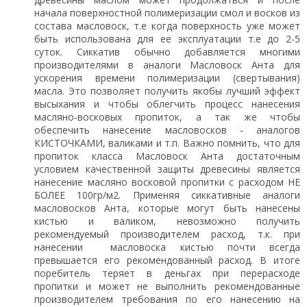
начала поверхностной полимеризации смол и восков из
состава масловоск, т.е когда поверхность уже может
быть использована для ее эксплуатации т.е до 2-5
суток. Сиккатив обычно добавляется многими
производителями в аналоги Масловоск Анта для
ускорения времени полимеризации (свертывания)
масла. Это позволяет получить якобы лучший эффект
высыхания и чтобы облегчить процесс нанесения
масляно-восковых пропиток, а так же чтобы
обеспечить нанесение масловосков - аналогов
КИСТОЧКАМИ, валиками и т.п. Важно помнить, что для
пропиток класса Масловоск Анта достаточным
условием качественной защиты древесины является
нанесение масляно восковой пропитки с расходом НЕ
БОЛЕЕ 100гр/м2. Применяя сиккативные аналоги
масловосков Анта, которые могут быть нанесены
кистью и валиком, невозможно получить
рекомендуемый производителем расход, т.к. при
нанесении масловоска кистью почти всегда
превышается его рекомендованный расход. В итоге
поребитель теряет в деньгах при перерасходе
пропитки и может не выполнить рекомендованные
производителем требования по его нанесению на