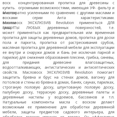
концентрированная пропитка для древесины с
огромными возможностями, имеющая УФ- фильтр и
многократно усиленными по сравнению с другими маслами и
восками серии Анта характеристиками.
Масловоск
ЭКСКЛЮЗИВ Revolution
применяться ДЛЯ
ЗАЩИТЫ ЛЮБЫХ деревянных поверхностей, т.е.
может
применяться как предварительная или временная
пропитка для защиты деревянных домов, пропитка для доски
пола и паркета, пропитка от растрескивания срубов,
масляная пропитка для деревянной мебели для эксплуатации
ее внутри и снаружи домов и бань (не исключая парной и
парилки) для снижения образования плесени, грибка, синевы,
для придания древесине влагозащитных,
водоотталкивающих, антистатических и антисептических
свойств. Масловоск
ЭКСКЛЮЗИВ Revolution
помогает
защитить бревна и брус на стенах домов, вагонку для
потолков и стены из бревна в домах, банях, саунах, парилках,
строганую половую доску, шпунтованую половую доску,
палубную доску, террасную доску, деревянные палеты и
деревянные настилы у водоемов, бассеинов и т.п.
Натуральные компоненты масла с воском делают
возможным ее применение для обработки деревянной
мебели, защиты предметов садового интерьера, для
обработки детских игрушек из дерева. Он эффективно