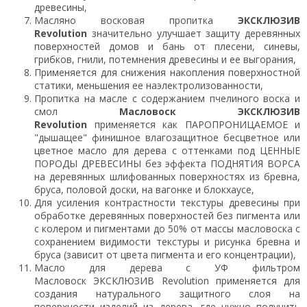
древесины,
Масляно восковая пропитка
ЭКСКЛЮЗИВ
Revolution
значительно улучшает защиту деревянных
поверхностей домов и бань от плесени, синевы,
грибков, гнили, потемнения древесины и ее выгорания,
Применяется для снижения накопления поверхностной
статики, меньшения ее наэлектролизованности,
Пропитка на масле с содержанием пчелиного воска и
смол
Масловоск ЭКСКЛЮЗИВ
Revolution
применяется как ПАРОПРОНИЦАЕМОЕ и
"дышащее" финишное влагозащитное бесцветное или
цветное масло для дерева с оттенками под ЦЕННЫЕ
ПОРОДЫ ДРЕВЕСИНЫ без эффекта ПОДНЯТИЯ ВОРСА
на деревянных шлифованных поверхностях из бревна,
бруса, половой доски, на вагонке и блокхаусе,
Для усиления контрастности текстуры древесины при
обработке деревянных поверхностей без пигмента или
с колером и пигментами до 50% от массы масловоска с
сохранением видимости текстуры и рисунка бревна и
бруса (зависит от цвета пигмента и его концентрации),
Масло для дерева с УФ фильтром
Масловоск ЭКСКЛЮЗИВ Revolution применяется для
создания натурального защитного слоя на
поверхности изделий из дерева, где нужно получить