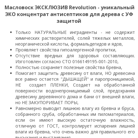
Масловоск ЭКСКЛЮЗИВ Revolution - уникальный
ЭКО концентрат антисептиков для дерева с УФ
защитой
Только НАТУРАЛЬНЫЕ инградиенты - не содержит
химических растворителей, солей тяжелых металлов,
неорганической кислоты, формальдегидов и ядов,
Проявляет свойства гипоалергенной пропитки,
Отсутствие вредных для здоровья составляющих.
Изготовлен согласно СТО 0166149195-001-2010,
Полностью сохраняет полезные свойства бревна,
Помогает защитить древесину от влаги, НО древесина
все равно остается "ДЫШАЩЕЙ" и паропроницаемой,
НЕ создает ПЛЕНКИ, Создает на обработанной
поверхности водонепроницаемый слой, предохраняя
древесину деревянного дома и бани от внешней влаги,
но НЕ ЗАКУПОРИВАЕТ ПОРЫ,
Равномерно выводит лишнюю влагу из бревна и бруса,
собранного сруба, обработанных им пиломатериалов,
если он имеют высокую остаточную влажность,
отличную от ГОСТ, контролирует испарения лишней
влаги из бревна, что очень важно для правильного его
высыхания и выстаивания,