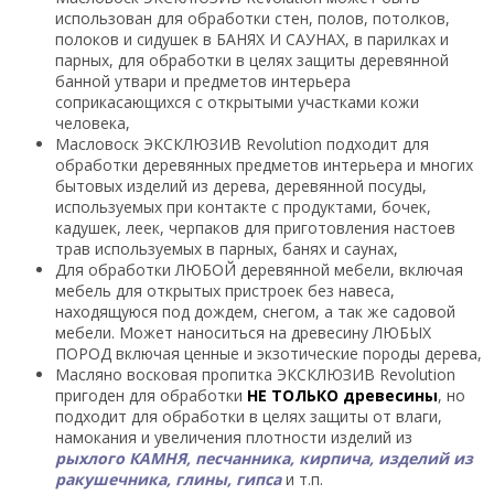
использован для обработки стен, полов, потолков,
полоков и сидушек в БАНЯХ И САУНАХ, в парилках и
парных, для обработки в целях защиты деревянной
банной утвари и предметов интерьера
соприкасающихся с открытыми участками кожи
человека,
Масловоск ЭКСКЛЮЗИВ Revolution подходит для
обработки деревянных предметов интерьера и многих
бытовых изделий из дерева, деревянной посуды,
используемых при контакте с продуктами, бочек,
кадушек, леек, черпаков для приготовления настоев
трав используемых в парных, банях и саунах,
Для обработки ЛЮБОЙ деревянной мебели, включая
мебель для открытых пристроек без навеса,
находящуюся под дождем, снегом, а так же садовой
мебели. Может наноситься на древесину ЛЮБЫХ
ПОРОД включая ценные и экзотические породы дерева,
Масляно восковая пропитка ЭКСКЛЮЗИВ Revolution
пригоден для обработки
НЕ ТОЛЬКО древесины
, но
подходит для обработки в целях защиты от влаги,
намокания и увеличения плотности изделий из
рыхлого КАМНЯ, песчанника, кирпича, изделий из
ракушечника, глины, гипса
и т.п.