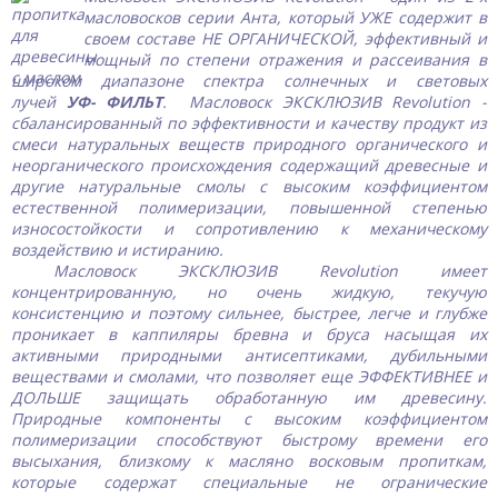
масловосков серии Анта, который УЖЕ содержит в
своем составе НЕ ОРГАНИЧЕСКОЙ, эффективный и
мощный по степени отражения и рассеивания
в
широком диапазоне
спектра солнечных и световых
лучей
УФ- ФИЛЬТ
.
Масловоск ЭКСКЛЮЗИВ Revolution
-
сбалансированный по эффективности и качеству продукт из
смеси натуральных веществ природного органического и
неорганического происхождения содержащий древесные и
другие натуральные смолы с высоким коэффициентом
естественной полимеризации, повышенной степенью
износостойкости и сопротивлению к механическому
воздействию и истиранию.
Масловоск
ЭКСКЛЮЗИВ Revolution
имеет
концентрированную, но очень жидкую, текучую
консистенцию и поэтому сильнее, быстрее, легче и глубже
проникает в каппиляры бревна и бруса насыщая их
активными природными антисептиками, дубильными
веществами и смолами, что позволяет еще ЭФФЕКТИВНЕЕ и
ДОЛЬШЕ защищать обработанную им древесину.
Природные компоненты с высоким коэффициентом
полимеризации способствуют быстрому времени его
высыхания, близкому к масляно восковым пропиткам,
которые содержат специальные не огранические