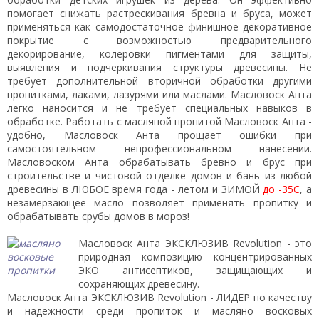
помогает снижать растрескивания бревна и бруса, может
применяться как самодостаточное финишное декоративное
покрытие с возможностью предварительного
декорирование, колеровки пигментами для защиты,
выявления и подчеркивания структуры древесины. Не
требует дополнительной вторичной обработки другими
пропитками, лаками, лазурями или маслами. Масловоск Анта
легко наносится и не требует специальных навыков в
обработке. Работать с масляной пропитой Масловоск Анта -
удобно, Масловоск Анта прощает ошибки при
самостоятельном непрофессиональном нанесении.
Масловоском Анта обрабатывать бревно и брус при
строительстве и чистовой отделке домов и бань из любой
древесины в ЛЮБОЕ время года - летом и ЗИМОЙ
до -35С
, а
незамерзающее масло позволяет применять пропитку и
обрабатывать срубы домов в мороз!
Масловоск Анта
ЭКСКЛЮЗИВ Revolution
- это
природная композицию концентрированных
ЭКО антисептиков, защищающих и
сохраняющих древесину.
Масловоск Анта
ЭКСКЛЮЗИВ Revolution
- ЛИДЕР по качеству
и надежности среди пропиток и масляно восковых