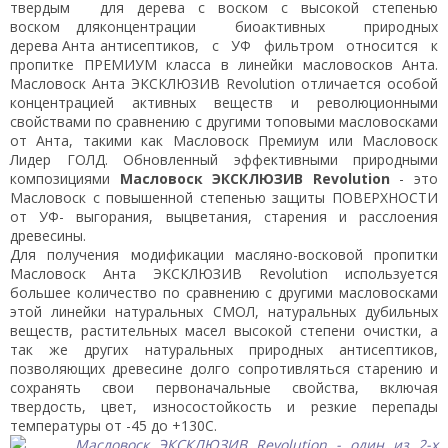
для дерева с воском с высокой степенью
концентрации биоактивных природных
антисептиков, с УФ фильтром относится к
пропитке ПРЕМИУМ класса в линейки масловосков Анта.
Масловоск Анта ЭКСКЛЮЗИВ Revolution отличается особой
концентрацией активных веществ и революционными
свойствами по сравнению с другими топовыми масловосками
от Анта, такими как
Масловоск Премиум
или
Масловоск
Лидер ГОЛД
. Обновленный эффективными природными
композициями
Масловоск ЭКСКЛЮЗИВ Revolution
- это
Масловоск с повышенной степенью защиты ПОВЕРХНОСТИ
от УФ- выгорания, выцветания, старения и расслоения
древесины.
Для получения модификации масляно-восковой пропитки
Масловоск Анта
ЭКСКЛЮЗИВ Revolution
используется
большее количество по сравнению с другими масловосками
этой линейки натуральных СМОЛ, натуральных дубильных
веществ, растительных масел высокой степени очистки, а
так же других натуральных природных антисептиков,
позволяющих древесине долго сопротивляться старению и
сохранять свои первоначальные свойства, включая
твердость, цвет, износостойкость и резкие перепады
температуры от -45 до +130С.
Масловоск ЭКСКЛЮЗИВ Revolution - один из 2-х