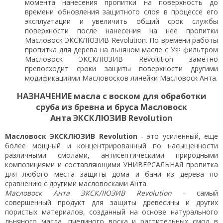
момента нанесения пропитки на поверхность до
времени обновления защитного слоя в процессе его
эксплуатации и увеличить общий срок службы
поверхности после нанесения на нее пропитки
Масловоск ЭКСКЛЮЗИВ Revolution. По времени работы
пропитка для дерева на льняном масле с УФ фильтром
Масловоск ЭКСКЛЮЗИВ Revolution заметно
превосходит сроки защиты поверхности другими
модификациями Масловосков линейки Масловоск Анта.
НАЗНАЧЕНИЕ масла с воском для обработки
сруба из бревна и бруса Масловоск
Анта
ЭКСКЛЮЗИВ Revolution
Масловоск
ЭКСКЛЮЗИВ Revolution
-
это усиленный, еще
более мощный и концентрированный по насыщенности
различными смолами, антисептическими природными
композициями и составляющими УНИВЕРСАЛЬНАЯ пропитка
для любого места защиты дома и бани из дерева по
сравнению с другими масловосками Анта.
Масловоск Анта
ЭКСКЛЮЗИВ Revolution
- самый
совершенный продукт для защиты древесины и других
пористых материалов, созданный на основе натурального
льняного масла, пчелиного воска и растительных смол в