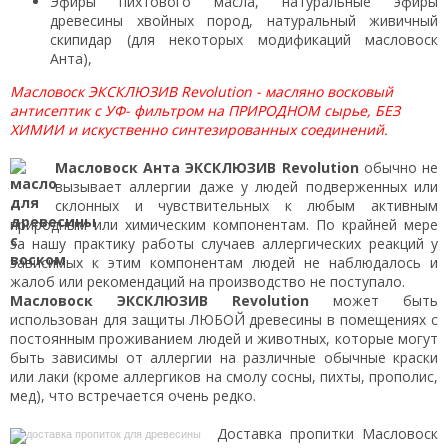
Эфиры пихтового масла, натуральные эфиры
древесины хвойных пород, натуральный живичный
скипидар (для некоторых модификаций масловоск
Анта),
Масловоск ЭКСКЛЮЗИВ Revolution - масляно восковый
антисептик с УФ- фильтром на ПРИРОДНОМ сырье, БЕЗ
ХИМИИ и искуственно синтезированных соединений.
Масловоск Анта ЭКСКЛЮЗИВ Revolution
обычно не
вызывает аллергии даже у людей подверженных или
склонных и чувствительных к любым активным
природным или химическим компонентам. По крайней мере
за нашу практику работы случаев аллергических реакций у
зависимых к этим компонентам людей не наблюдалось и
жалоб или рекомендаций на производство не поступало.
Масловоск ЭКСКЛЮЗИВ Revolution
может быть
использован для защиты ЛЮБОЙ древесины в помещениях с
постоянным проживанием людей и животных, которые могут
быть зависимы от аллергии на различные обычные краски
или лаки (кроме аллергиков на смолу сосны, пихты, прополис,
мед), что встречается очень редко.
Доставка пропитки Масловоск