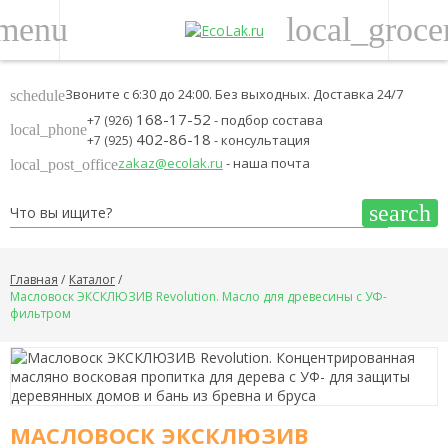
menu
local_groce
Звоните с 6:30 до 24:00. Без выходных. Доставка 24/7
schedule
168-17-52
- подбор состава
+7 (926)
local_phone
402-86-18
- консультация
+7 (925)
zakaz@ecolak.ru
- наша почта
local_post_office
search
Главная
Каталог
Масловоск ЭКСКЛЮЗИВ Revolution. Масло для древесины с УФ-
фильтром
МАСЛОВОСК ЭКСКЛЮЗИВ