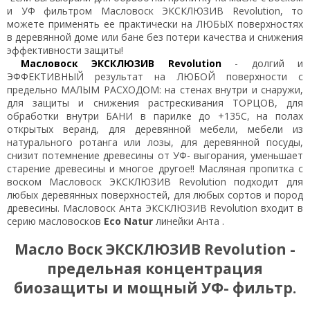
и УФ фильтром Масловоск
ЭКСКЛЮЗИВ Revolution
, то
можете применять ее
практически на ЛЮБЫХ поверхностях
в деревянной доме или бане без потери качества и снижения
эффективности защиты!
Масловоск
ЭКСКЛЮЗИВ Revolution
-
долгий и
ЭФФЕКТИВНЫЙ результат на ЛЮБОЙ поверхности с
предельно МАЛЫМ РАСХОДОМ: на стенах внутри и снаружи,
для защиты и снижения растрескивания ТОРЦОВ, для
обработки внутри БАНИ в парилке до +135С, на полах
открытых веранд, для деревянной мебели, мебели из
натурального ротанга или лозы, для деревянной посуды,
снизит потемнение древесины от УФ- выгорания, уменьшает
старение древесины и многое другое!
! Масляная пропитка с
воском Масловоск
ЭКСКЛЮЗИВ Revolution
подходит для
любых деревянных поверхностей, для любых сортов и пород
древесины. Масловоск Анта
ЭКСКЛЮЗИВ Revolution
входит в
серию масловосков
Eco Natur
линейки Анта .
Масло Воск
ЭКСКЛЮЗИВ Revolution
-
предельная концентрация
биозащиты
и мощный УФ- фильтр.