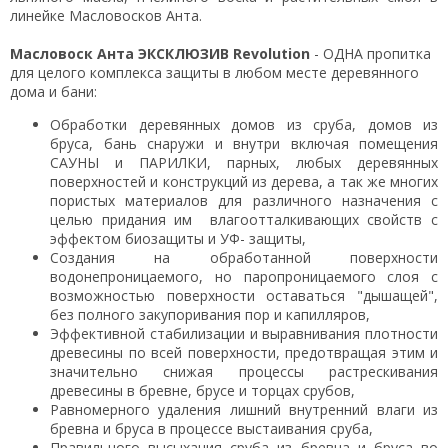
линейке Масловосков Анта.
Масловоск Анта ЭКСКЛЮЗИВ Revolution
- ОДНА пропитка
для целого комплекса защиты в любом месте деревянного
дома и бани:
Обработки деревянных домов из сруба, домов из
бруса, бань снаружи и внутри включая помещения
САУНЫ и ПАРИЛКИ, парных, любых деревянных
поверхностей и конструкций из дерева, а так же многих
пористых материалов для различного назначения с
целью придания им влагоотталкивающих свойств с
эффектом биозащиты и УФ- защиты,
Создания на обработанной поверхности
водонепроницаемого, но паропроницаемого слоя с
возможностью поверхности оставаться "дышащей",
без полного закупоривания пор и капилляров,
Эффективной стабилизации и выравнивания плотности
древесины по всей поверхности, предотвращая этим и
значительно снижая процессы растрескивания
древесины в бревне, брусе и торцах срубов,
Равномерного удаления лишний внутренний влаги из
бревна и бруса в процессе выстаивания сруба,
Правильного высыхания сруба из бревна и бруса во