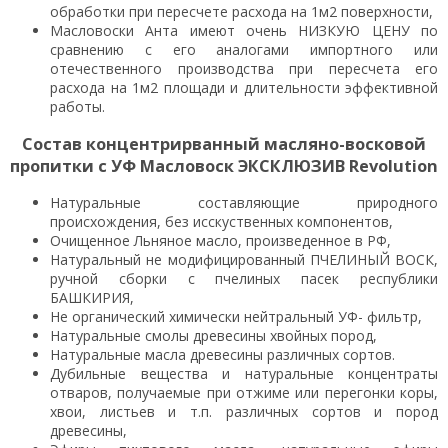
обработки при пересчете расхода на 1м2 поверхности,
Масловоски Анта имеют очень НИЗКУЮ ЦЕНУ по
сравнению с его аналогами импортного или
отечественного производства при пересчета его
расхода на 1м2 площади и длительности эффективной
работы.
Состав концентрирванный масляно-восковой
пропитки с УФ Масловоск ЭКСКЛЮЗИВ Revolution
Натуральные составляющие природного
происхождения, без исскуственных компонентов,
Очищенное Льняное масло, произведенное в РФ,
Натуральный не модифицированный ПЧЕЛИНЫЙ ВОСК,
ручной сборки с пчелиных пасек республики
БАШКИРИЯ,
Не органический химически нейтральный УФ- фильтр,
Натуральные смолы древесины хвойных пород,
Натуральные масла древесины различных сортов.
Дубильные вещества и натуральные концентраты
отваров, получаемые при отжиме или перегонки коры,
хвои, листьев и т.п. различных сортов и пород
древесины,