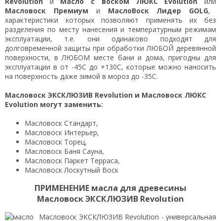
Revolution
и
Масло с воском
ЛЮКС Evolution
или
Масловоск Премиум
и
МаслоВоск Лидер GOLG
,
характеристики которых позволяют применять их без
разделения по месту нанесения и температурным режимам
эксплуатации, т.е. они одинаково подходят для
долговременной защиты при обработки ЛЮБОЙ деревянной
поверхности, в ЛЮБОМ месте бани и дома, пригодны для
эксплуатации в от -45С до +130С, которые можно наносить
на поверхность даже зимой в мороз до -35С.
Масловоск
ЭКСКЛЮЗИВ Revolution
и Масловоск
ЛЮКС
Evolution могут заменить
:
Масловоск Стандарт,
Масловоск Интерьер,
Масловоск Торец,
Масловоск Баня Сауна,
Масловоск Паркет Терраса,
Масловоск Лоскутный Воск
ПРИМЕНЕНИЕ масла для древесины
Масловоск ЭКСКЛЮЗИВ Revolution
Масловоск ЭКСКЛЮЗИВ Revolution - универсальная