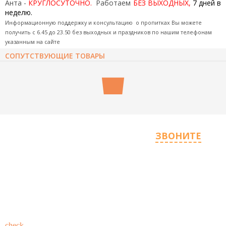
Анта -
КРУГЛОСУТОЧНО.
Работаем
БЕЗ ВЫХОДНЫХ,
7 дней в
неделю.
Информационную поддержку и консультацию о пропитках Вы можете
получить с
6.45 до 23.50 без выходных и праздников по
нашим телефонам
указанным на сайте
СОПУТСТВУЮЩИЕ ТОВАРЫ
НАПРАВЬТЕ НАМ ВОПРОС ИЛИ
ЗВОНИТЕ
,
ЕСЛИ СОМНЕВАЕТЕСЬ В ВЫБОРЕ
ОТВЕТИМ С 6.30 ДО 24.00 БЕЗ
ВЫХОДНЫХ
Технолог БЕСПЛАТНО поможет подобрать наиболее
подходящую Вам пропитку и даст профессиональный
check