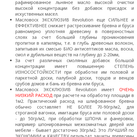
рафинированное льняное масло высокой очистки
высокой концентрации без добавок присадок и
искуственных масел.
Масловоск ЭКСКЛЮЗИВ Revolution еще СИЛЬНЕЕ и
ЕФФЕКТИВНЕЕ снижает растрескивание бревна и бруса
равномерно уплотняя древесину в поверхностных
слоях за счет большей глубины проникновения
пропитки в капиляры, т.е. в глубь древесных волокон,
запитывая их смесью БИО антисептиков масла, воска,
смол и дубильных веществ на глубину до 2-20мм,
За счет различных смоляных добавок большой
концентрации имеет повышенную СТЕПЕНЬ
ИЗНОСОСТОЙКОСТИ при обработке им половой и
паркетной доски, палубной доски, торцов и венцов
срубов домов и бань из бревна или бруса,
Масловоск ЭКСКЛЮЗИВ Revolution имеет
ОЧЕНЬ
НИЗКИЙ РАСХОД
при расчете на обработку площади в
1м2. Практический расход на шлифованное бревна
обычно составляет НЕ БОЛЕЕ 70-90гр/м2, для
строганой вагонки, имитации бруса или половой доски
- до 50гр/м2, при обработки ШПОНА и фанеровки,
например шпонированных межкомнатных дверей или
мебели - бывает достаточно 30гр/м2. Это ЛУЧШИЙ по
ЭКОНОМИИ и КАЧЕСТВУ результат защиты древесины