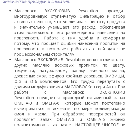
химические присадки и сиккатив
.
Масловоск ЭКСКЛЮЗИВ Revolution проходит
многоуровневую ступенчатую фильтрацию и отбор
активных веществ, что увеличивает чистоту продукта
и значительно уменьшает его расход, обеспечивая
этим возможность его равномерного нанесения на
поверхность. Работа с ним удобна и комфортна
потому, что прощает ошибки нанесения пропитки на
поверхность и позволяет работать с ней даже не
профессиональнм строителям.
Масловоск ЭКСКЛЮЗИВ Revolution легко отличить от
других Масляно восковых пропиток по цвету,
текучести, натуральному запаху льняного масла,
древесных смол, эфиров хвойных деревьев, ЖИВИЦЫ,
Ω-3 и Ω-6 компонентов. Его трудно перепутать с
другими модификациями МАСЛОВОСКов сери Анта. При
работе с Масловоск ЭКСКЛЮЗИВ
Revolution ощущается природный витаминный запах
ОМЕГА-3 и ОМЕГА-6, которые может постепенно
выветриваться и исчезать по мере полимеризации
смол и масла. При обработке поверхностей он
проявляет запах ОМЕГА-3 и ОМЕГА-6 жирных
поливитаминов - так пахнет НАСТОЯЩЕЕ ЧИСТОЕ не