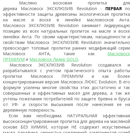
Масляно восковая пропитка для
дерева Масловоск ЭКСКЛЮЗИВ Revolution -
ПЕРВАЯ
по
эффективности защиты древесины экологическая пропитка
на масле и воске в линейке масловосков Анта.
Масловоск ЭКСКЛЮЗИВ Revolution занимает лидирующую
позицию из всех натуральных пропиток на масле и воске
линейки Анта. По своим характеристикам, насыщенности и
свойствам Масловоск ЭКСКЛЮЗИВ Revolution значительно
превосходит топовые пропитки ранних модификаций серии
Масловоск АНТА, такие как
Масловоск
ПРЕМИУМ
и
Масловоск Лидер GOLD
.
Масловоск ЭКСКЛЮЗИВ Revolution создавался и
разрабатывался с учетом практического опыта работы
пропитки Масловоск ПРЕМИУМ и как более
концентрированная версия Масловоск ЛЮКС Evolution. В его
формуле усилены многие свойства этих достаточно и так
совершенных и эффективных масел для дерева, а так же
учтены пожелания потребителей по защите бревна и бруса
от УФ- и скорости высыхания после нанесения ее на
деревянную поверхность.
Если вам необходима НАТУРАЛЬНАЯ эффективная
высококонцентрированная пропитка для дерева на масляной
основе БЕЗ ХИМИИ, которая НЕ содержит искуственных
масел, парафина, сернистых соединений, компонентов солей