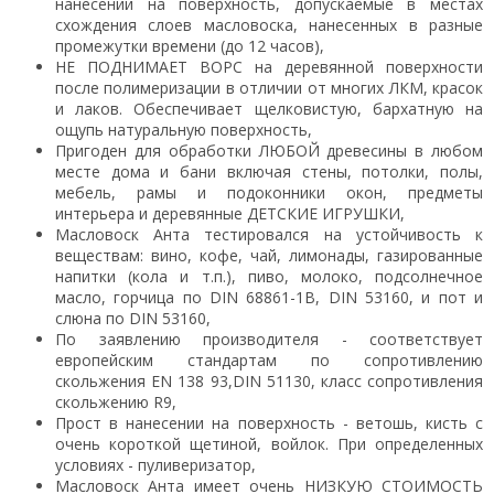
нанесении на поверхность, допускаемые в местах
схождения слоев масловоска, нанесенных в разные
промежутки времени (до 12 часов),
НЕ ПОДНИМАЕТ ВОРС на деревянной поверхности
после полимеризации в отличии от многих ЛКМ, красок
и лаков. Обеспечивает щелковистую, бархатную на
ощупь натуральную поверхность,
Пригоден для обработки ЛЮБОЙ древесины в любом
месте дома и бани включая стены, потолки, полы,
мебель, рамы и подоконники окон, предметы
интерьера и деревянные ДЕТСКИЕ ИГРУШКИ,
Масловоск Анта тестировался на устойчивость к
веществам: вино, кофе, чай, лимонады, газированные
напитки (кола и т.п.), пиво, молоко, подсолнечное
масло, горчица по DIN 68861-1В, DIN 53160, и пот и
слюна по DIN 53160,
По заявлению производителя - соответствует
европейским стандартам по сопротивлению
скольжения EN 138 93,DIN 51130, класс сопротивления
скольжению R9,
Прост в нанесении на поверхность - ветошь, кисть с
очень короткой щетиной, войлок. При определенных
условиях - пуливеризатор,
Масловоск Анта имеет очень НИЗКУЮ СТОИМОСТЬ