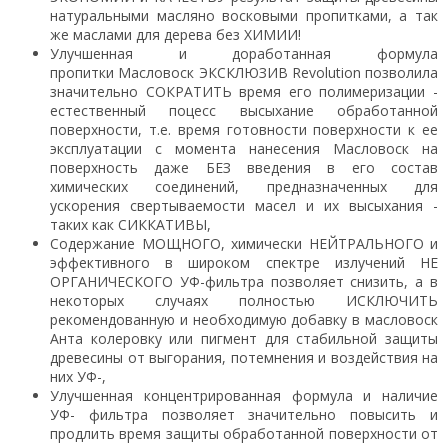
натуральными масляно восковыми пропитками, а так
же маслами для дерева без ХИМИИ!
Улучшенная и доработанная формула
пропитки Масловоск ЭКСКЛЮЗИВ Revolution позволила
значительно СОКРАТИТЬ время его полимеризации -
естественный поцесс высыхание обработанной
поверхности, т.е. время готовности поверхности к ее
эксплуатации с момента нанесения Масловоск на
поверхность даже БЕЗ введения в его состав
химических соединений, предназначенных для
ускорения свертываемости масел и их высыхания -
таких как СИККАТИВЫ,
Содержание МОЩНОГО, химически НЕЙТРАЛЬНОГО и
эффективного в широком спектре излучений НЕ
ОРГАНИЧЕСКОГО УФ-фильтра позволяет снизить, а в
некоторых случаях полностью ИСКЛЮЧИТЬ
рекомендованную и необходимую добавку в масловоск
Анта колеровку или пигмент для стабильной защиты
древесины от выгорания, потемнения и воздействия на
них УФ-,
Улучшенная концентрированная формула и наличие
УФ- фильтра позволяет значительно повысить и
продлить время защиты обработанной поверхности от