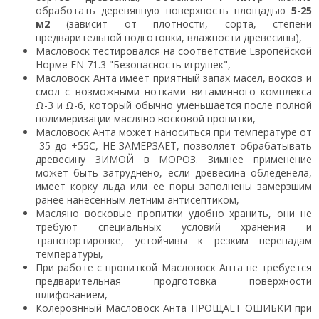
обработать деревянную поверхность площадью
5
-
25
м2
(зависит от плотности, сорта, степени
предварительной подготовки, влажности древесины),
Масловоск тестировался на соответствие Европейской
Норме EN 71.3 "Безопасность игрушек",
Масловоск Анта имеет приятный запах масел, восков и
смол с возможными нотками витаминного комплекса
Ω-3 и Ω-6, который обычно уменьшается после полной
полимеризации масляно восковой пропитки,
Масловоск Анта может наноситься при температуре от
-35 до +55С, НЕ ЗАМЕРЗАЕТ, позволяет обрабатывать
древесину ЗИМОЙ в МОРОЗ. Зимнее применение
может быть затруднено, если древесина обледенела,
имеет корку льда или ее поры заполнены замерзшим
ранее нанесенным летним антисептиком,
Масляно восковые пропитки удобно хранить, они не
требуют специальных условий хранения и
транспортировке, устойчивы к резким перепадам
температуры,
При работе с пропиткой Масловоск Анта не требуется
предварительная продготовка поверхности
шлифованием,
Колеровнный Масловоск Анта ПРОЩАЕТ ОШИБКИ при