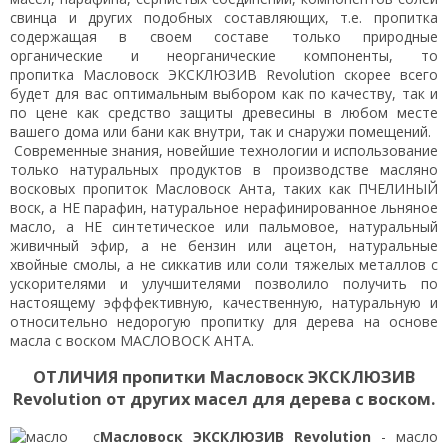
свинца и других подобных составляющих, т.е. пропитка
содержащая в своем составе только природные
органические и неорганические компоненты, то
пропитка Масловоск ЭКСКЛЮЗИВ Revolution скорее всего
будет для вас оптимальным выбором как по качеству, так и
по цене как средство защиты древесины в любом месте
вашего дома или бани как внутри, так и снаружи помещений.
Современные знания, новейшие технологии и использование
только натуральных продуктов в производстве масляно
восковых пропиток Масловоск Анта, таких как ПЧЕЛИНЫЙ
воск, а НЕ парафин, натуральное нерафинированное льняное
масло, а НЕ синтетическое или пальмовое, натуральный
живичный эфир, а не бензин или ацетон, натуральные
хвойные смолы, а не сиккатив или соли тяжелых металлов с
ускорителями и улучшителями позволило получить по
настоящему эфффективную, качественную, натуральную и
относительно недорогую пропитку для дерева на основе
масла с воском МАСЛОВОСК АНТА.
ОТЛИЧИЯ пропитки Масловоск
ЭКСКЛЮЗИВ
Revolution
от других масел для дерева с воском.
Масловоск
ЭКСКЛЮЗИВ Revolution
-
масло