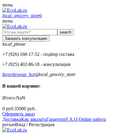
menu
local_grocery_store
0
menu
search
Заказать консультацию
local_phone
+7 (926)
168-17-52
- подбор состава
+7 (925)
402-86-18
- консультация
favorite
swap_horiz
local_grocery_store
В вашей корзине:
Итого:
NaN
0 руб.
35000 руб.
Оформить заказ
Доставка
Как заказать
Гарантии
F.A.Q.
Online работа
person
Вход
/
Регистрация