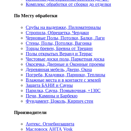
Комплекс обработки от сборки до отделки
По Месту обработки
Срубы на выдержке, Пиломатериалы
Стропила, Обрешетка, Чердаки
Черновые Полы, Потолки, Балки, Лаги
Стены, Полы, Потолки, Вагонка
Торцы бревен, Бревна от Трещин
Полы открытых Веранд и Террас
Чистовые доски пола, Паркетная доска
Окосячка, Дверные и Оконные проемы
Деревянная мебель, Двери, Окна
Погреба, Кладовки, Парники, Теплицы
Влажные места и в контакте с землей
Защита БАНИ и Сауны
Парилка, Сауна, Помывочная, +130С
Печи, Камины и Барбекю
Фундамент, Цоколь, Кирпич стен
Производители
Антекс. Огнебиозащита
Масловоск АНТА Vosk