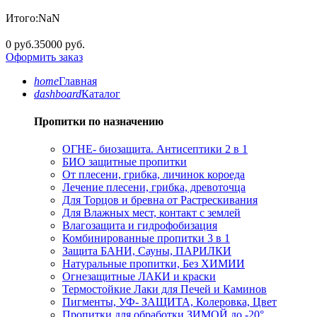
Итого:
NaN
0 руб.
35000 руб.
Оформить заказ
home
Главная
dashboard
Каталог
Пропитки по назначению
ОГНЕ- биозащита. Антисептики 2 в 1
БИО защитные пропитки
От плесени, грибка, личинок короеда
Лечение плесени, грибка, древоточца
Для Торцов и бревна от Растрескивания
Для Влажных мест, контакт с землей
Влагозащита и гидрофобизация
Комбинированные пропитки 3 в 1
Защита БАНИ, Сауны, ПАРИЛКИ
Натуральные пропитки, Без ХИМИИ
Огнезащитные ЛАКИ и краски
Термостойкие Лаки для Печей и Каминов
Пигменты, УФ- ЗАЩИТА, Колеровка, Цвет
Пропитки для обработки ЗИМОЙ до -20°