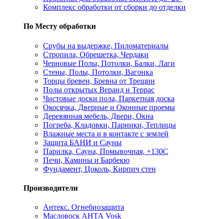
Комплекс обработки от сборки до отделки
По Месту обработки
Срубы на выдержке, Пиломатериалы
Стропила, Обрешетка, Чердаки
Черновые Полы, Потолки, Балки, Лаги
Стены, Полы, Потолки, Вагонка
Торцы бревен, Бревна от Трещин
Полы открытых Веранд и Террас
Чистовые доски пола, Паркетная доска
Окосячка, Дверные и Оконные проемы
Деревянная мебель, Двери, Окна
Погреба, Кладовки, Парники, Теплицы
Влажные места и в контакте с землей
Защита БАНИ и Сауны
Парилка, Сауна, Помывочная, +130С
Печи, Камины и Барбекю
Фундамент, Цоколь, Кирпич стен
Производители
Антекс. Огнебиозащита
Масловоск АНТА Vosk