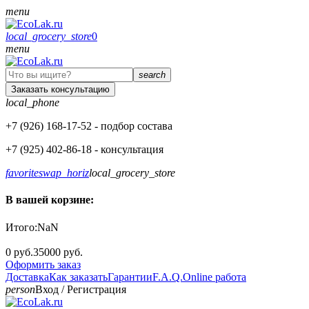
menu
local_grocery_store
0
menu
search
Заказать консультацию
local_phone
+7 (926)
168-17-52
- подбор состава
+7 (925)
402-86-18
- консультация
favorite
swap_horiz
local_grocery_store
В вашей корзине:
Итого:
NaN
0 руб.
35000 руб.
Оформить заказ
Доставка
Как заказать
Гарантии
F.A.Q.
Online работа
person
Вход
/
Регистрация