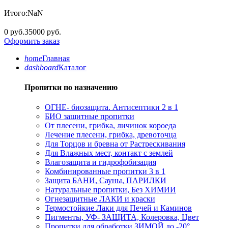
Итого:
NaN
0 руб.
35000 руб.
Оформить заказ
home
Главная
dashboard
Каталог
Пропитки по назначению
ОГНЕ- биозащита. Антисептики 2 в 1
БИО защитные пропитки
От плесени, грибка, личинок короеда
Лечение плесени, грибка, древоточца
Для Торцов и бревна от Растрескивания
Для Влажных мест, контакт с землей
Влагозащита и гидрофобизация
Комбинированные пропитки 3 в 1
Защита БАНИ, Сауны, ПАРИЛКИ
Натуральные пропитки, Без ХИМИИ
Огнезащитные ЛАКИ и краски
Термостойкие Лаки для Печей и Каминов
Пигменты, УФ- ЗАЩИТА, Колеровка, Цвет
Пропитки для обработки ЗИМОЙ до -20°