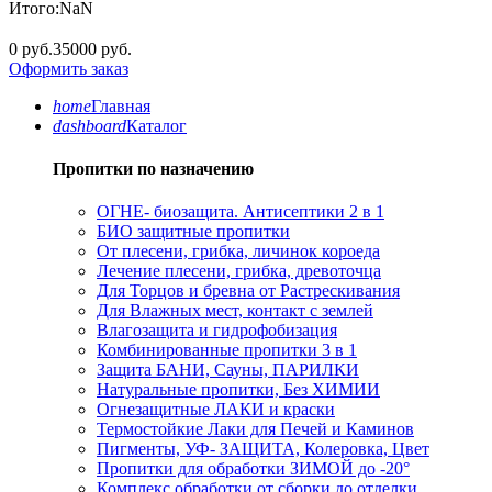
Итого:
NaN
0 руб.
35000 руб.
Оформить заказ
home
Главная
dashboard
Каталог
Пропитки по назначению
ОГНЕ- биозащита. Антисептики 2 в 1
БИО защитные пропитки
От плесени, грибка, личинок короеда
Лечение плесени, грибка, древоточца
Для Торцов и бревна от Растрескивания
Для Влажных мест, контакт с землей
Влагозащита и гидрофобизация
Комбинированные пропитки 3 в 1
Защита БАНИ, Сауны, ПАРИЛКИ
Натуральные пропитки, Без ХИМИИ
Огнезащитные ЛАКИ и краски
Термостойкие Лаки для Печей и Каминов
Пигменты, УФ- ЗАЩИТА, Колеровка, Цвет
Пропитки для обработки ЗИМОЙ до -20°
Комплекс обработки от сборки до отделки