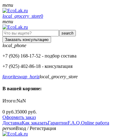
menu
local_grocery_store
0
menu
search
Заказать консультацию
local_phone
+7 (926)
168-17-52
- подбор состава
+7 (925)
402-86-18
- консультация
favorite
swap_horiz
local_grocery_store
В вашей корзине:
Итого:
NaN
0 руб.
35000 руб.
Оформить заказ
Доставка
Как заказать
Гарантии
F.A.Q.
Online работа
person
Вход
/
Регистрация