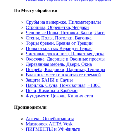
По Месту обработки
Срубы на выдержке, Пиломатериалы
Стропила, Обрешетка, Чердаки
Черновые Полы, Потолки, Балки, Лаги
Стены, Полы, Потолки, Вагонка
Торцы бревен, Бревна от Трещин
Полы открытых Веранд и Террас
Чистовые доски пола, Паркетная доска
Окосячка, Дверные и Оконные проемы
Деревянная мебель, Двери, Окна
Погреба, Кладовки, Парники, Теплицы
Влажные места и в контакте с землей
Защита БАНИ и Сауны
Парилка, Сауна, Помывочная, +130С
Печи, Камины и Барбекю
Фундамент, Цоколь, Кирпич стен
Производители
Антекс. Огнебиозащита
Масловоск АНТА Vosk
ПИГМЕНТЫ и УФ-фильтр