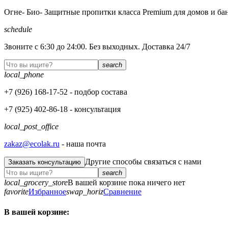
Огне- Био- Защитные пропитки класса Premium для домов и ба
schedule
Звоните с 6:30 до 24:00. Без выходных. Доставка 24/7
search
local_phone
+7 (926)
168-17-52
- подбор состава
+7 (925)
402-86-18
- консультация
local_post_office
zakaz@ecolak.ru
- наша почта
Другие способы связаться с нами
Заказать консультацию
search
local_grocery_store
В вашей корзине пока ничего нет
favorite
Избранное
swap_horiz
Сравнение
В вашей корзине: