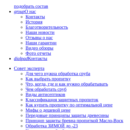
подобрать состав
group
О нас
Контакты
История
Благотворительность
Наши новости
Отзывы о нас
Наши гарантии
Видео обзоры
Фото отчеты
dialpad
Контакты
Совет эксперта
Для чего нужна обработка сруба
Как выбрать пропитку
Что, когда, где и как нужно обрабатывать
Чем обработать сруб
Виды антисептиков
Классификация защитных пропиток
Как купить пропитку по оптимальной цене
Мифы о дешевой цене
Передовые принципы защиты древесины
Принцип защиты бревна пропиткой Масло-Воск
Обработка ЗИМОЙ до -23