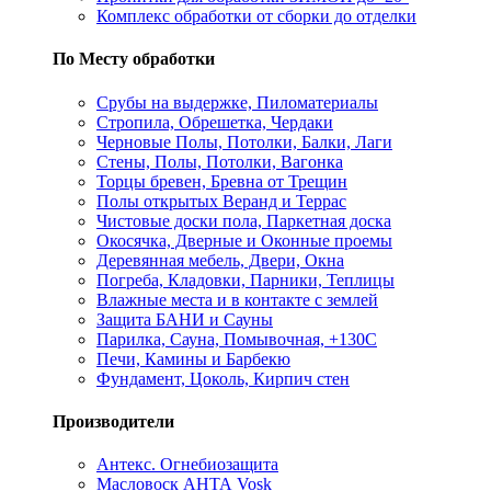
Комплекс обработки от сборки до отделки
По Месту обработки
Срубы на выдержке, Пиломатериалы
Стропила, Обрешетка, Чердаки
Черновые Полы, Потолки, Балки, Лаги
Стены, Полы, Потолки, Вагонка
Торцы бревен, Бревна от Трещин
Полы открытых Веранд и Террас
Чистовые доски пола, Паркетная доска
Окосячка, Дверные и Оконные проемы
Деревянная мебель, Двери, Окна
Погреба, Кладовки, Парники, Теплицы
Влажные места и в контакте с землей
Защита БАНИ и Сауны
Парилка, Сауна, Помывочная, +130С
Печи, Камины и Барбекю
Фундамент, Цоколь, Кирпич стен
Производители
Антекс. Огнебиозащита
Масловоск АНТА Vosk