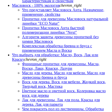
характеристикам и свойствам
Масловоск - 100% экология
chevron_right
Что представляет Масловоск Анта. Назначение,
применение, свойства
Пропитки для древесины Масловоск натуральной
линейки "ECO Natur"
Пропитки Масловоск Анта быстрой
полимеризации линейки "Next"
Алгоритм защиты древесины пропиткой без
химии Масловоск
Комплексная обработка бревна и бруса с
применением Масла и Воска
Что выбрать для обработки: Масло, Воск, Лак или
Краску
chevron_right
Финишные пропитки для древесины. Масла,
Воски, Лаки, Краски, Лазури
Масло для дерева. Масло для мебели. Масло для
древесины бревна и бруса
Воск для дерева. Воск для мебели. Жидкий воск,
Твердый воск, Мастика
Цветное масло и цветной воск. Колеровка масло
воск для дерева
Лак для древесины. Лак для пола. Краска для
дерева. Лак для паркета
Чем покрасить пол из лиственницы. Обработка