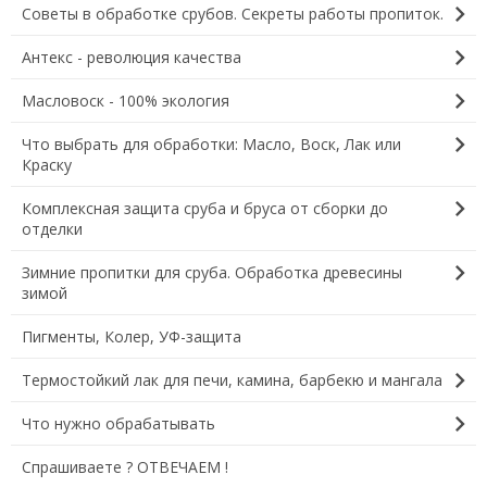
chevron_right
Советы в обработке срубов. Секреты работы пропиток.
chevron_right
Антекс - революция качества
chevron_right
Масловоск - 100% экология
chevron_right
Что выбрать для обработки: Масло, Воск, Лак или
Краску
chevron_right
Комплексная защита сруба и бруса от сборки до
отделки
chevron_right
Зимние пропитки для сруба. Обработка древесины
зимой
Пигменты, Колер, УФ-защита
chevron_right
Термостойкий лак для печи, камина, барбекю и мангала
chevron_right
Что нужно обрабатывать
Спрашиваете ? ОТВЕЧАЕМ !