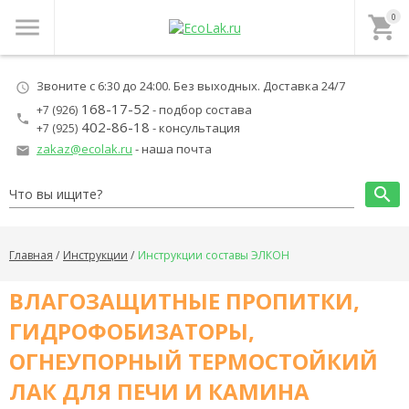
0
menu
local_grocery_store
Звоните с 6:30 до 24:00. Без выходных. Доставка 24/7
schedule
168-17-52
- подбор состава
+7 (926)
local_phone
402-86-18
- консультация
+7 (925)
zakaz@ecolak.ru
- наша почта
local_post_office
search
Главная
Инструкции
Инструкции составы ЭЛКОН
ВЛАГОЗАЩИТНЫЕ ПРОПИТКИ,
ГИДРОФОБИЗАТОРЫ,
ОГНЕУПОРНЫЙ ТЕРМОСТОЙКИЙ
ЛАК ДЛЯ ПЕЧИ И КАМИНА