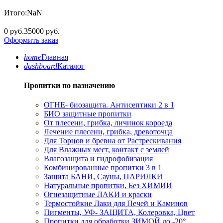
Итого:
NaN
0 руб.
35000 руб.
Оформить заказ
home
Главная
dashboard
Каталог
Пропитки по назначению
ОГНЕ- биозащита. Антисептики 2 в 1
БИО защитные пропитки
От плесени, грибка, личинок короеда
Лечение плесени, грибка, древоточца
Для Торцов и бревна от Растрескивания
Для Влажных мест, контакт с землей
Влагозащита и гидрофобизация
Комбинированные пропитки 3 в 1
Защита БАНИ, Сауны, ПАРИЛКИ
Натуральные пропитки, Без ХИМИИ
Огнезащитные ЛАКИ и краски
Термостойкие Лаки для Печей и Каминов
Пигменты, УФ- ЗАЩИТА, Колеровка, Цвет
Пропитки для обработки ЗИМОЙ до -20°