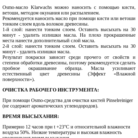
Osmo-масло Klarwachs можно наносить с помощью кисти,
ветоши, методом окунания или распылением.
Рекомендуется наносить масло при помощи кисти или ветоши
тонким слоем вдоль волокон древесины.
1-й слой: нанести тонким слоем. Оставить высыхать на 30
минут - удалить излишки масла. На плохо прокрашенные
места нанести дополнительный слой масла.
2-й слой: нанести тонким слоем. Оставить высыхать на 30
минут - удалить излишки масла.
Результат покраски зависит среди прочего от свойств и
степени обработки древесины, поэтому рекомендуется сделать
пробное окрашивание образца. Масла усиливают
естественный цвет древесины (Эффект «Влажной
поверхности»).
ОЧИСТКА РАБОЧЕГО ИНСТРУМЕНТА:
При помощи Osmo-средства для очистки кистей Pinselreiniger
(не содержит ароматических углеводородов).
ВРЕМЯ ВЫСЫХАНИЯ:
Примерно 12 часов при t +23°С и относительной влажности
воздуха 50%. Низкие температуры и высокая влажность
увеличивают время высыхания.