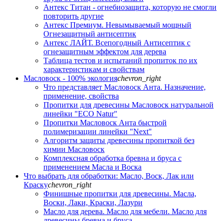
Антекс Титан - огнебиозащита, которую не смогли
повторить другие
Антекс Премиум. Невымываемый мощный
Огнезащитный антисептик
Антекс ЛАЙТ. Всепогодный Антисептик с
огнезащитным эффектом для дерева
Таблица тестов и испытаний пропиток по их
характеристикам и свойствам
Масловоск - 100% экология
chevron_right
Что представляет Масловоск Анта. Назначение,
применение, свойства
Пропитки для древесины Масловоск натуральной
линейки "ECO Natur"
Пропитки Масловоск Анта быстрой
полимеризации линейки "Next"
Алгоритм защиты древесины пропиткой без
химии Масловоск
Комплексная обработка бревна и бруса с
применением Масла и Воска
Что выбрать для обработки: Масло, Воск, Лак или
Краску
chevron_right
Финишные пропитки для древесины. Масла,
Воски, Лаки, Краски, Лазури
Масло для дерева. Масло для мебели. Масло для
древесины бревна и бруса