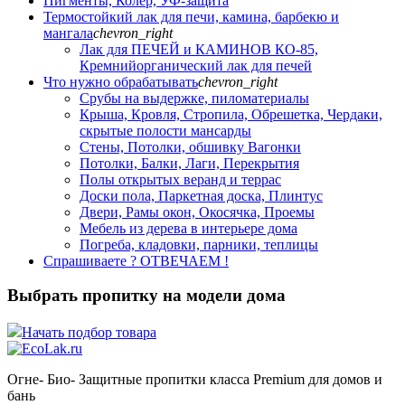
Пигменты, Колер, УФ-защита
Термостойкий лак для печи, камина, барбекю и
мангала
chevron_right
Лак для ПЕЧЕЙ и КАМИНОВ КО-85,
Кремнийорганический лак для печей
Что нужно обрабатывать
chevron_right
Срубы на выдержке, пиломатериалы
Крыша, Кровля, Стропила, Обрешетка, Чердаки,
скрытые полости мансарды
Стены, Потолки, обшивку Вагонки
Потолки, Балки, Лаги, Перекрытия
Полы открытых веранд и террас
Доски пола, Паркетная доска, Плинтус
Двери, Рамы окон, Окосячка, Проемы
Мебель из дерева в интерьере дома
Погреба, кладовки, парники, теплицы
Спрашиваете ? ОТВЕЧАЕМ !
Выбрать пропитку на модели дома
Начать подбор товара
Огне- Био- Защитные пропитки класса Premium для домов и
бань