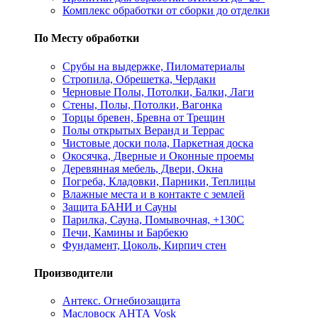
Комплекс обработки от сборки до отделки
По Месту обработки
Срубы на выдержке, Пиломатериалы
Стропила, Обрешетка, Чердаки
Черновые Полы, Потолки, Балки, Лаги
Стены, Полы, Потолки, Вагонка
Торцы бревен, Бревна от Трещин
Полы открытых Веранд и Террас
Чистовые доски пола, Паркетная доска
Окосячка, Дверные и Оконные проемы
Деревянная мебель, Двери, Окна
Погреба, Кладовки, Парники, Теплицы
Влажные места и в контакте с землей
Защита БАНИ и Сауны
Парилка, Сауна, Помывочная, +130С
Печи, Камины и Барбекю
Фундамент, Цоколь, Кирпич стен
Производители
Антекс. Огнебиозащита
Масловоск АНТА Vosk