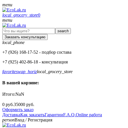
menu
local_grocery_store
0
menu
search
Заказать консультацию
local_phone
+7 (926)
168-17-52
- подбор состава
+7 (925)
402-86-18
- консультация
favorite
swap_horiz
local_grocery_store
В вашей корзине:
Итого:
NaN
0 руб.
35000 руб.
Оформить заказ
Доставка
Как заказать
Гарантии
F.A.Q.
Online работа
person
Вход
/
Регистрация