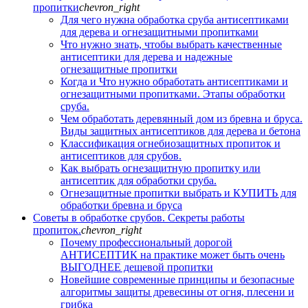
пропитки
chevron_right
Для чего нужна обработка сруба антисептиками
для дерева и огнезащитными пропитками
Что нужно знать, чтобы выбрать качественные
антисептики для дерева и надежные
огнезащитные пропитки
Когда и Что нужно обработать антисептиками и
огнезащитными пропитками. Этапы обработки
сруба.
Чем обработать деревянный дом из бревна и бруса.
Виды защитных антисептиков для дерева и бетона
Классификация огнебиозащитных пропиток и
антисептиков для срубов.
Как выбрать огнезащитную пропитку или
антисептик для обработки сруба.
Огнезащитные пропитки выбрать и КУПИТЬ для
обработки бревна и бруса
Советы в обработке срубов. Секреты работы
пропиток.
chevron_right
Почему профессиональный дорогой
АНТИСЕПТИК на практике может быть очень
ВЫГОДНЕЕ дешевой пропитки
Новейшие современные принципы и безопасные
алгоритмы защиты древесины от огня, плесени и
грибка