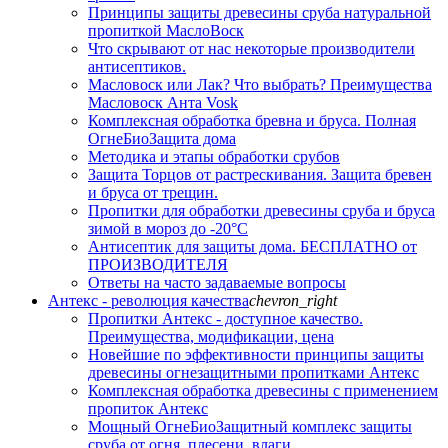
Принципы защиты древесины сруба натуральной
пропиткой МаслоВоск
Что скрывают от нас некоторые производители
антисептиков.
Масловоск или Лак? Что выбрать? Преимущества
Масловоск Анта Vosk
Комплексная обработка бревна и бруса. Полная
ОгнеБиоЗащита дома
Методика и этапы обработки срубов
Защита Торцов от растрескивания. Защита бревен
и бруса от трещин.
Пропитки для обработки древесины сруба и бруса
зимой в мороз до -20°С
Антисептик для защиты дома. БЕСПЛАТНО от
ПРОИЗВОДИТЕЛЯ
Ответы на часто задаваемые вопросы
Антекс - революция качества
chevron_right
Пропитки Антекс - доступное качество.
Преимущества, модификации, цена
Новейшие по эффективности принципы защиты
древесины огнезащитными пропитками Антекс
Комплексная обработка древесины с применением
пропиток Антекс
Мощный ОгнеБиоЗащитный комплекс защиты
сруба от огня, плесени, влаги