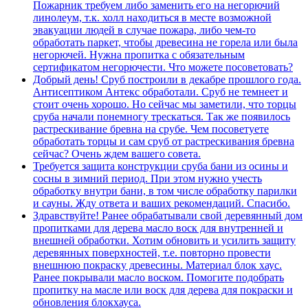
Пожарник требуем либо заменить его на негорючий
линолеум, т.к. холл находиться в месте возможной
эвакуации людей в случае пожара, либо чем-то
обработать паркет, чтобы древесина не горела или была
негорючей. Нужна пропитка с обязательным
сертификатом негорючести. Что можете посоветовать?
Добрый день! Сруб построили в декабре прошлого года.
Антисептиком Антекс обработали. Сруб не темнеет и
стоит очень хорошо. Но сейчас мы заметили, что торцы
сруба начали понемногу трескаться. Так же появилось
растрескивание бревна на срубе. Чем посоветуете
обработать торцы и сам сруб от растрескивания бревна
сейчас? Очень ждем вашего совета.
Требуется защита конструкции сруба бани из осины и
сосны в зимний период. При этом нужно учесть
обработку внутри бани, в том числе обработку парилки
и сауны. Жду ответа и ваших рекомендаций. Спасибо.
Здравствуйте! Ранее обрабатывали свой деревянный дом
пропитками для дерева масло воск для внутренней и
внешней обработки. Хотим обновить и усилить защиту
деревянных поверхностей, т.е. повторно провести
внешнюю покраску древесины. Материал блок хаус.
Ранее покрывали масло воском. Помогите подобрать
пропитку на масле или воск для дерева для покраски и
обновления блокхауса.