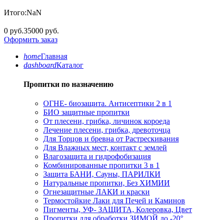
Итого:
NaN
0 руб.
35000 руб.
Оформить заказ
home
Главная
dashboard
Каталог
Пропитки по назначению
ОГНЕ- биозащита. Антисептики 2 в 1
БИО защитные пропитки
От плесени, грибка, личинок короеда
Лечение плесени, грибка, древоточца
Для Торцов и бревна от Растрескивания
Для Влажных мест, контакт с землей
Влагозащита и гидрофобизация
Комбинированные пропитки 3 в 1
Защита БАНИ, Сауны, ПАРИЛКИ
Натуральные пропитки, Без ХИМИИ
Огнезащитные ЛАКИ и краски
Термостойкие Лаки для Печей и Каминов
Пигменты, УФ- ЗАЩИТА, Колеровка, Цвет
Пропитки для обработки ЗИМОЙ до -20°