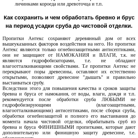
личинками короеда или древоточца и т.п.
Как сохранить и чем обработать бревно и брус
на период усадки сруба до чистовой отделки.
Пропитки Антекс сохраняют деревянный дом от всех
вышеуказанных факторов воздействия на него. Но пропитки
Антекс являются только огнебиозащитными антисептиками,
они не защищают от НАМОКАНИЯ и ВЛАГИ, т.к. не
являются гидрофобизаторами, т.е. не обладают
влагоотталкивающими свойствами. Т.е пропитки Антекс не
перекрывают поры древесины, оставляют их естественно
открытыми, позволяют древесине "дышать" и правильно
выстаиваться срубу.
Вследствии этого для повышения качества и сроков защиты
бревна и бруса от намокания, от воды, влаги, дождя и т.п.
рекомендуется после обработки сруба ЛЮБЫМИ не
гидрофобизирующими (влагозащитными,
влагоотталкивающими) антисептиками, после сборки сруба,
обработки огнебиозащитой и полного его выстаивания до
момента начала чистовой отделки, обрабатывать сруб из
бревна и бруса ФИНИШНЫМИ пропитками, которые дают
дополнительную или финишную защиту древесине, т.е.