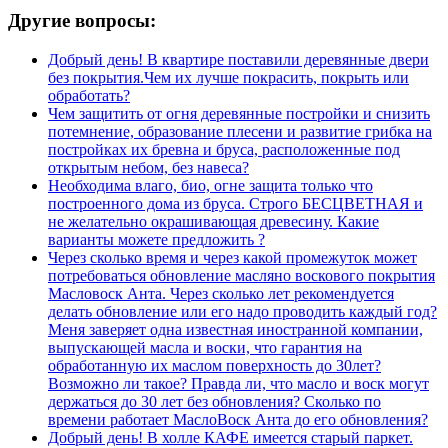
Другие вопросы:
Добрый день! В квартире поставили деревянные двери
без покрытия.Чем их лучше покрасить, покрыть или
обработать?
Чем защитить от огня деревянные постройки и снизить
потемнение, образование плесени и развитие грибка на
постройках их бревна и бруса, расположенные под
открытым небом, без навеса?
Необходима влаго, био, огне защита только что
построенного дома из бруса. Строго БЕСЦВЕТНАЯ и
не желательно окрашивающая древесину. Какие
варианты можете предложить ?
Через сколько время и через какой промежуток может
потребоваться обновление масляно воскового покрытия
Масловоск Анта. Через сколько лет рекомендуется
делать обновление или его надо проводить каждый год?
Меня заверяет одна известная иностранной компании,
выпускающей масла и воски, что гарантия на
обработанную их маслом поверхность до 30лет?
Возможно ли такое? Правда ли, что масло и воск могут
держаться до 30 лет без обновления? Сколько по
времени работает МаслоВоск Анта до его обновления?
Добрый день! В холле КАФЕ имеется старый паркет.