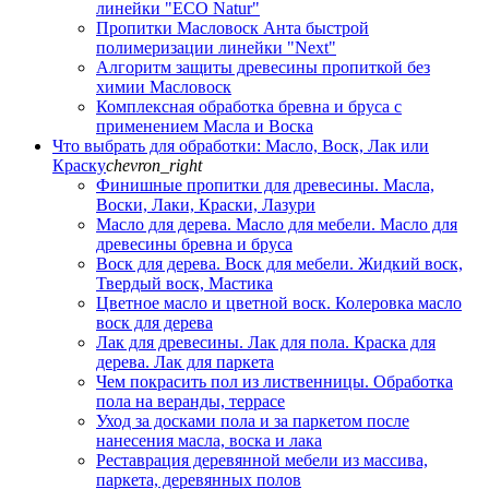
линейки "ECO Natur"
Пропитки Масловоск Анта быстрой
полимеризации линейки "Next"
Алгоритм защиты древесины пропиткой без
химии Масловоск
Комплексная обработка бревна и бруса с
применением Масла и Воска
Что выбрать для обработки: Масло, Воск, Лак или
Краску
chevron_right
Финишные пропитки для древесины. Масла,
Воски, Лаки, Краски, Лазури
Масло для дерева. Масло для мебели. Масло для
древесины бревна и бруса
Воск для дерева. Воск для мебели. Жидкий воск,
Твердый воск, Мастика
Цветное масло и цветной воск. Колеровка масло
воск для дерева
Лак для древесины. Лак для пола. Краска для
дерева. Лак для паркета
Чем покрасить пол из лиственницы. Обработка
пола на веранды, террасе
Уход за досками пола и за паркетом после
нанесения масла, воска и лака
Реставрация деревянной мебели из массива,
паркета, деревянных полов