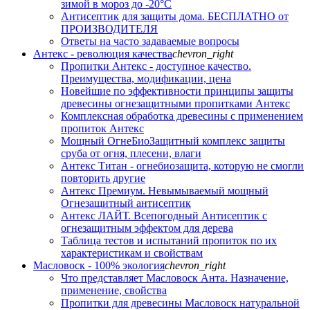
зимой в мороз до -20°С
Антисептик для защиты дома. БЕСПЛАТНО от
ПРОИЗВОДИТЕЛЯ
Ответы на часто задаваемые вопросы
Антекс - революция качества
chevron_right
Пропитки Антекс - доступное качество.
Преимущества, модификации, цена
Новейшие по эффективности принципы защиты
древесины огнезащитными пропитками Антекс
Комплексная обработка древесины с применением
пропиток Антекс
Мощный ОгнеБиоЗащитный комплекс защиты
сруба от огня, плесени, влаги
Антекс Титан - огнебиозащита, которую не смогли
повторить другие
Антекс Премиум. Невымываемый мощный
Огнезащитный антисептик
Антекс ЛАЙТ. Всепогодный Антисептик с
огнезащитным эффектом для дерева
Таблица тестов и испытаний пропиток по их
характеристикам и свойствам
Масловоск - 100% экология
chevron_right
Что представляет Масловоск Анта. Назначение,
применение, свойства
Пропитки для древесины Масловоск натуральной