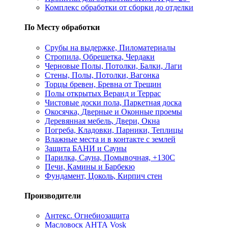
Комплекс обработки от сборки до отделки
По Месту обработки
Срубы на выдержке, Пиломатериалы
Стропила, Обрешетка, Чердаки
Черновые Полы, Потолки, Балки, Лаги
Стены, Полы, Потолки, Вагонка
Торцы бревен, Бревна от Трещин
Полы открытых Веранд и Террас
Чистовые доски пола, Паркетная доска
Окосячка, Дверные и Оконные проемы
Деревянная мебель, Двери, Окна
Погреба, Кладовки, Парники, Теплицы
Влажные места и в контакте с землей
Защита БАНИ и Сауны
Парилка, Сауна, Помывочная, +130С
Печи, Камины и Барбекю
Фундамент, Цоколь, Кирпич стен
Производители
Антекс. Огнебиозащита
Масловоск АНТА Vosk