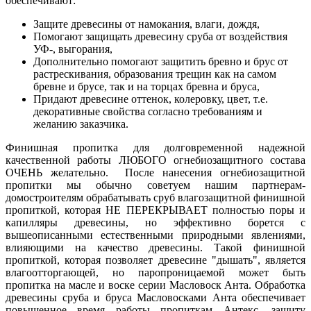
обеспечивают:
Защите древесины от намокания, влаги, дождя,
Помогают защищать древесину сруба от воздействия
УФ-, выгорания,
Дополнительно помогают защитить бревно и брус от
растрескивания, образования трещин как на самом
бревне и брусе, так и на торцах бревна и бруса,
Придают древесине оттенок, колеровку, цвет, т.е.
декоративные свойства согласно требованиям и
желанию заказчика.
Финишная пропитка для долговременной надежной
качественной работы ЛЮБОГО огнебиозащитного состава
ОЧЕНЬ желательно. После нанесения огнебиозащитной
пропитки мы обычно советуем нашим партнерам-
домостроителям обрабатывать сруб влагозащитной финишной
пропиткой, которая НЕ ПЕРЕКРЫВАЕТ полностью поры и
капилляры древесины, но эффективно борется с
вышеописанными естественными природными явлениями,
влияющими на качество древесины. Такой финишной
пропиткой, которая позволяет древесине "дышать", является
влагоотторгающей, но паропроницаемой может быть
пропитка на масле и воске серии Масловоск Анта. Обработка
древесины сруба и бруса Масловосками Анта обеспечивает
повышенное время работы пропиткам Антекс, защиту