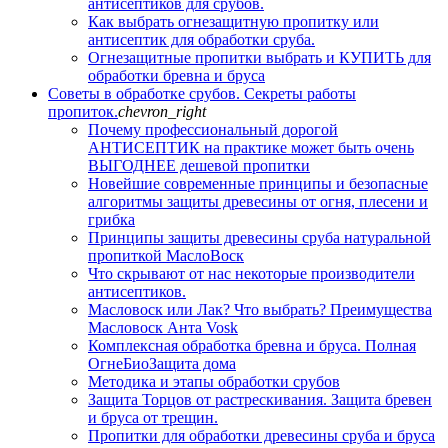
антисептиков для срубов.
Как выбрать огнезащитную пропитку или
антисептик для обработки сруба.
Огнезащитные пропитки выбрать и КУПИТЬ для
обработки бревна и бруса
Советы в обработке срубов. Секреты работы
пропиток.
chevron_right
Почему профессиональный дорогой
АНТИСЕПТИК на практике может быть очень
ВЫГОДНЕЕ дешевой пропитки
Новейшие современные принципы и безопасные
алгоритмы защиты древесины от огня, плесени и
грибка
Принципы защиты древесины сруба натуральной
пропиткой МаслоВоск
Что скрывают от нас некоторые производители
антисептиков.
Масловоск или Лак? Что выбрать? Преимущества
Масловоск Анта Vosk
Комплексная обработка бревна и бруса. Полная
ОгнеБиоЗащита дома
Методика и этапы обработки срубов
Защита Торцов от растрескивания. Защита бревен
и бруса от трещин.
Пропитки для обработки древесины сруба и бруса