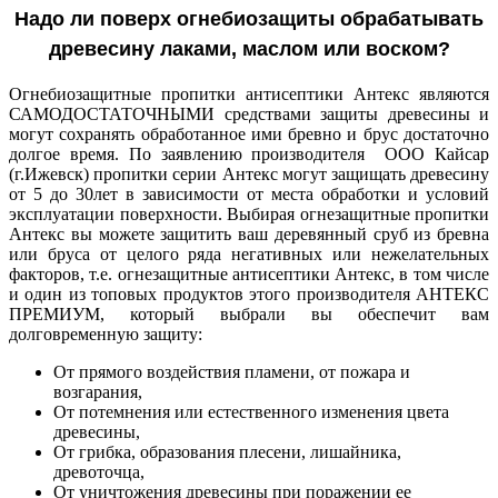
Надо ли поверх огнебиозащиты обрабатывать
древесину лаками, маслом или воском?
Огнебиозащитные пропитки антисептики Антекс являются
САМОДОСТАТОЧНЫМИ средствами защиты древесины и
могут сохранять обработанное ими бревно и брус достаточно
долгое время. По заявлению производителя ООО Кайсар
(г.Ижевск) пропитки серии Антекс могут защищать древесину
от 5 до 30лет в зависимости от места обработки и условий
эксплуатации поверхности. Выбирая огнезащитные пропитки
Антекс вы можете защитить ваш деревянный сруб из бревна
или бруса от целого ряда негативных или нежелательных
факторов, т.е. огнезащитные антисептики Антекс, в том числе
и один из топовых продуктов этого производителя АНТЕКС
ПРЕМИУМ, который выбрали вы обеспечит вам
долговременную защиту:
От прямого воздействия пламени, от пожара и
возгарания,
От потемнения или естественного изменения цвета
древесины,
От грибка, образования плесени, лишайника,
древоточца,
От уничтожения древесины при поражении ее