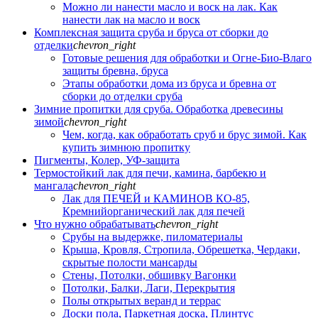
Можно ли нанести масло и воск на лак. Как
нанести лак на масло и воск
Комплексная защита сруба и бруса от сборки до
отделки
chevron_right
Готовые решения для обработки и Огне-Био-Влаго
защиты бревна, бруса
Этапы обработки дома из бруса и бревна от
сборки до отделки сруба
Зимние пропитки для сруба. Обработка древесины
зимой
chevron_right
Чем, когда, как обработать сруб и брус зимой. Как
купить зимнюю пропитку
Пигменты, Колер, УФ-защита
Термостойкий лак для печи, камина, барбекю и
мангала
chevron_right
Лак для ПЕЧЕЙ и КАМИНОВ КО-85,
Кремнийорганический лак для печей
Что нужно обрабатывать
chevron_right
Срубы на выдержке, пиломатериалы
Крыша, Кровля, Стропила, Обрешетка, Чердаки,
скрытые полости мансарды
Стены, Потолки, обшивку Вагонки
Потолки, Балки, Лаги, Перекрытия
Полы открытых веранд и террас
Доски пола, Паркетная доска, Плинтус