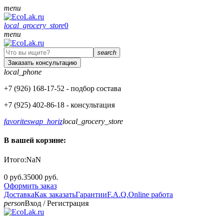
menu
local_grocery_store
0
menu
search
Заказать консультацию
local_phone
+7 (926)
168-17-52
- подбор состава
+7 (925)
402-86-18
- консультация
favorite
swap_horiz
local_grocery_store
В вашей корзине:
Итого:
NaN
0 руб.
35000 руб.
Оформить заказ
Доставка
Как заказать
Гарантии
F.A.Q.
Online работа
person
Вход
/
Регистрация