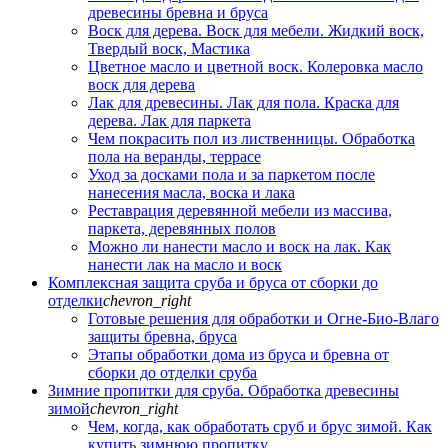
древесины бревна и бруса
Воск для дерева. Воск для мебели. Жидкий воск,
Твердый воск, Мастика
Цветное масло и цветной воск. Колеровка масло
воск для дерева
Лак для древесины. Лак для пола. Краска для
дерева. Лак для паркета
Чем покрасить пол из лиственницы. Обработка
пола на веранды, террасе
Уход за досками пола и за паркетом после
нанесения масла, воска и лака
Реставрация деревянной мебели из массива,
паркета, деревянных полов
Можно ли нанести масло и воск на лак. Как
нанести лак на масло и воск
Комплексная защита сруба и бруса от сборки до
отделки
chevron_right
Готовые решения для обработки и Огне-Био-Влаго
защиты бревна, бруса
Этапы обработки дома из бруса и бревна от
сборки до отделки сруба
Зимние пропитки для сруба. Обработка древесины
зимой
chevron_right
Чем, когда, как обработать сруб и брус зимой. Как
купить зимнюю пропитку