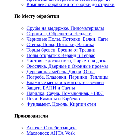
Комплекс обработки от сборки до отделки
По Месту обработки
Срубы на выдержке, Пиломатериалы
Стропила, Обрешетка, Чердаки
Черновые Полы, Потолки, Балки, Лаги
Стены, Полы, Потолки, Вагонка
Торцы бревен, Бревна от Трещин
Полы открытых Веранд и Террас
Чистовые доски пола, Паркетная доска
Окосячка, Дверные и Оконные проемы
Деревянная мебель, Двери, Окна
Погреба, Кладовки, Парники, Теплицы
Влажные места и в контакте с землей
Защита БАНИ и Сауны
Парилка, Сауна, Помывочная, +130С
Печи, Камины и Барбекю
Фундамент, Цоколь, Кирпич стен
Производители
Антекс. Огнебиозащита
Масловоск АНТА Vosk