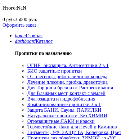
Итого:
NaN
0 руб.
35000 руб.
Оформить заказ
home
Главная
dashboard
Каталог
Пропитки по назначению
ОГНЕ- биозащита. Антисептики 2 в 1
БИО защитные пропитки
От плесени, грибка, личинок короеда
Лечение плесени, грибка, древоточца
Для Торцов и бревна от Растрескивания
Для Влажных мест, контакт с землей
Влагозащита и гидрофобизация
Комбинированные пропитки 3 в 1
Защита БАНИ, Сауны, ПАРИЛКИ
Натуральные пропитки, Без ХИМИИ
Огнезащитные ЛАКИ и краски
Термостойкие Лаки для Печей и Каминов
Пигменты, УФ- ЗАЩИТА, Колеровка, Цвет
Пропитки для обработки ЗИМОЙ до -20°