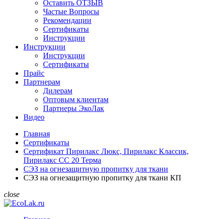
Оставить ОТЗЫВ
Частые Вопросы
Рекомендации
Сертификаты
Инструкции
Инструкции
Инструкции
Сертификаты
Прайс
Партнерам
Дилерам
Оптовым клиентам
Партнеры ЭкоЛак
Видео
Главная
Сертификаты
Сертификат Пирилакс Люкс, Пирилакс Классик,
Пирилакс СС 20 Терма
СЭЗ на огнезащитную пропитку для ткани
СЭЗ на огнезащитную пропитку для ткани КП
close