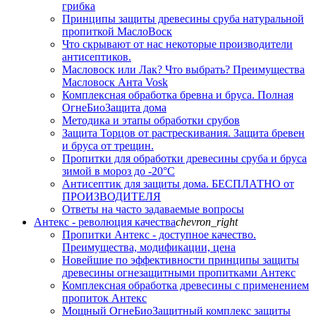
грибка
Принципы защиты древесины сруба натуральной
пропиткой МаслоВоск
Что скрывают от нас некоторые производители
антисептиков.
Масловоск или Лак? Что выбрать? Преимущества
Масловоск Анта Vosk
Комплексная обработка бревна и бруса. Полная
ОгнеБиоЗащита дома
Методика и этапы обработки срубов
Защита Торцов от растрескивания. Защита бревен
и бруса от трещин.
Пропитки для обработки древесины сруба и бруса
зимой в мороз до -20°С
Антисептик для защиты дома. БЕСПЛАТНО от
ПРОИЗВОДИТЕЛЯ
Ответы на часто задаваемые вопросы
Антекс - революция качества
chevron_right
Пропитки Антекс - доступное качество.
Преимущества, модификации, цена
Новейшие по эффективности принципы защиты
древесины огнезащитными пропитками Антекс
Комплексная обработка древесины с применением
пропиток Антекс
Мощный ОгнеБиоЗащитный комплекс защиты