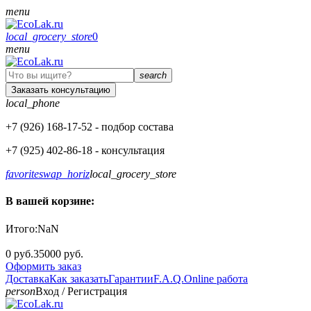
menu
local_grocery_store
0
menu
search
Заказать консультацию
local_phone
+7 (926)
168-17-52
- подбор состава
+7 (925)
402-86-18
- консультация
favorite
swap_horiz
local_grocery_store
В вашей корзине:
Итого:
NaN
0 руб.
35000 руб.
Оформить заказ
Доставка
Как заказать
Гарантии
F.A.Q.
Online работа
person
Вход
/
Регистрация