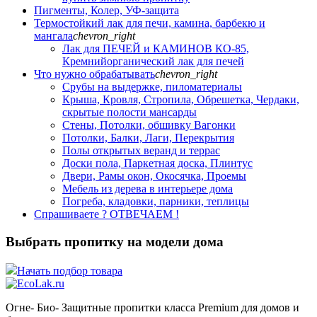
Пигменты, Колер, УФ-защита
Термостойкий лак для печи, камина, барбекю и
мангала
chevron_right
Лак для ПЕЧЕЙ и КАМИНОВ КО-85,
Кремнийорганический лак для печей
Что нужно обрабатывать
chevron_right
Срубы на выдержке, пиломатериалы
Крыша, Кровля, Стропила, Обрешетка, Чердаки,
скрытые полости мансарды
Стены, Потолки, обшивку Вагонки
Потолки, Балки, Лаги, Перекрытия
Полы открытых веранд и террас
Доски пола, Паркетная доска, Плинтус
Двери, Рамы окон, Окосячка, Проемы
Мебель из дерева в интерьере дома
Погреба, кладовки, парники, теплицы
Спрашиваете ? ОТВЕЧАЕМ !
Выбрать пропитку на модели дома
Начать подбор товара
Огне- Био- Защитные пропитки класса Premium для домов и