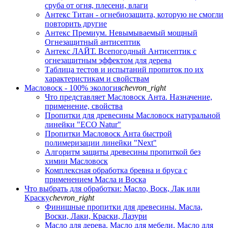
сруба от огня, плесени, влаги
Антекс Титан - огнебиозащита, которую не смогли
повторить другие
Антекс Премиум. Невымываемый мощный
Огнезащитный антисептик
Антекс ЛАЙТ. Всепогодный Антисептик с
огнезащитным эффектом для дерева
Таблица тестов и испытаний пропиток по их
характеристикам и свойствам
Масловоск - 100% экология
chevron_right
Что представляет Масловоск Анта. Назначение,
применение, свойства
Пропитки для древесины Масловоск натуральной
линейки "ECO Natur"
Пропитки Масловоск Анта быстрой
полимеризации линейки "Next"
Алгоритм защиты древесины пропиткой без
химии Масловоск
Комплексная обработка бревна и бруса с
применением Масла и Воска
Что выбрать для обработки: Масло, Воск, Лак или
Краску
chevron_right
Финишные пропитки для древесины. Масла,
Воски, Лаки, Краски, Лазури
Масло для дерева. Масло для мебели. Масло для