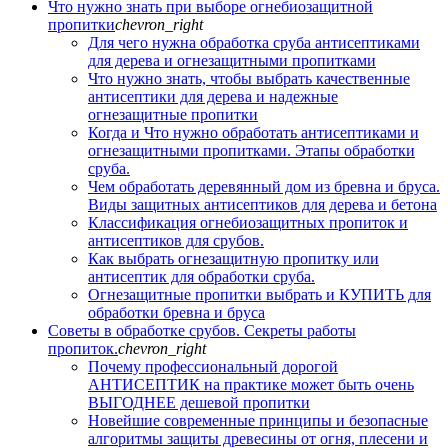
Что нужно знать при выборе огнебиозащитной
пропитки
chevron_right
Для чего нужна обработка сруба антисептиками
для дерева и огнезащитными пропитками
Что нужно знать, чтобы выбрать качественные
антисептики для дерева и надежные
огнезащитные пропитки
Когда и Что нужно обработать антисептиками и
огнезащитными пропитками. Этапы обработки
сруба.
Чем обработать деревянный дом из бревна и бруса.
Виды защитных антисептиков для дерева и бетона
Классификация огнебиозащитных пропиток и
антисептиков для срубов.
Как выбрать огнезащитную пропитку или
антисептик для обработки сруба.
Огнезащитные пропитки выбрать и КУПИТЬ для
обработки бревна и бруса
Советы в обработке срубов. Секреты работы
пропиток.
chevron_right
Почему профессиональный дорогой
АНТИСЕПТИК на практике может быть очень
ВЫГОДНЕЕ дешевой пропитки
Новейшие современные принципы и безопасные
алгоритмы защиты древесины от огня, плесени и