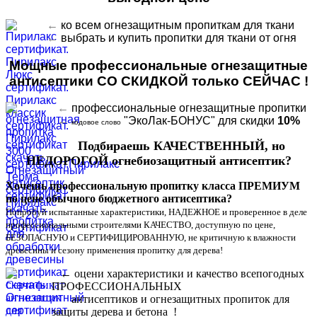
←
ко всем огнезащитным пропиткам для ткани
←
выбрать и купить пропитки для ткани от огня
Мощные профессиональные огнезащитные
антисептики СО СКИДКОЙ только СЕЙЧАС !
←
профессиональные
огнезащитные пропитки
←
"ЭкоЛак-БОНУС" для скидки
10%
кодовое слово
Подбираешь КАЧЕСТВЕННЫЙ, но
НЕДОРОГОЙ огнебиозащитный антисептик?
Хочешь профессиональную пропитку класса ПРЕМИУМ
по цене обычного бюджетного антисептика?
Попробуй
испытанные
характеристики, НАДЕЖНОЕ и проверенное в деле
профессиональными строителями КАЧЕСТВО, доступную по цене,
БЕЗОПАСНУЮ и СЕРТИФИЦИРОВАННУЮ, не критичную к влажности
древесины и сезону применения
пропитку для дерева
!
← оцени характеристики и качество всепогодных
ПРОФЕССИОНАЛЬНЫХ
антисептиков и огнезащитных пропиток для
защиты дерева и бетона !