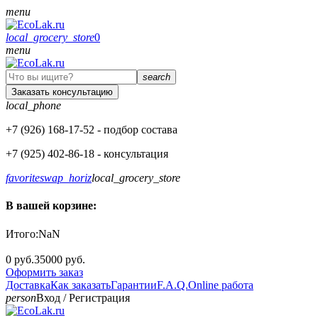
menu
local_grocery_store
0
menu
search
Заказать консультацию
local_phone
+7 (926)
168-17-52
- подбор состава
+7 (925)
402-86-18
- консультация
favorite
swap_horiz
local_grocery_store
В вашей корзине:
Итого:
NaN
0 руб.
35000 руб.
Оформить заказ
Доставка
Как заказать
Гарантии
F.A.Q.
Online работа
person
Вход
/
Регистрация