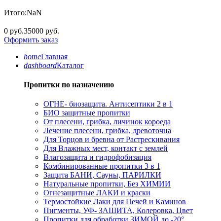
Итого:
NaN
0 руб.
35000 руб.
Оформить заказ
home
Главная
dashboard
Каталог
Пропитки по назначению
ОГНЕ- биозащита. Антисептики 2 в 1
БИО защитные пропитки
От плесени, грибка, личинок короеда
Лечение плесени, грибка, древоточца
Для Торцов и бревна от Растрескивания
Для Влажных мест, контакт с землей
Влагозащита и гидрофобизация
Комбинированные пропитки 3 в 1
Защита БАНИ, Сауны, ПАРИЛКИ
Натуральные пропитки, Без ХИМИИ
Огнезащитные ЛАКИ и краски
Термостойкие Лаки для Печей и Каминов
Пигменты, УФ- ЗАЩИТА, Колеровка, Цвет
Пропитки для обработки ЗИМОЙ до -20°