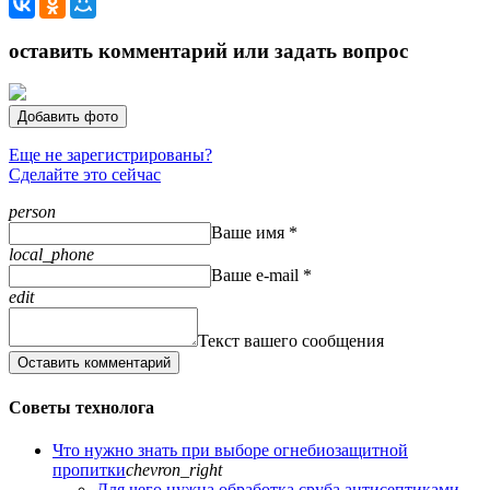
оставить комментарий или задать вопрос
Добавить фото
Еще не зарегистрированы?
Сделайте это сейчас
person
Ваше имя *
local_phone
Ваше e-mail *
edit
Текст вашего сообщения
Оставить комментарий
Советы технолога
Что нужно знать при выборе огнебиозащитной
пропитки
chevron_right
Для чего нужна обработка сруба антисептиками