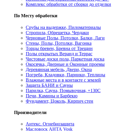
Комплекс обработки от сборки до отделки
По Месту обработки
Срубы на выдержке, Пиломатериалы
Стропила, Обрешетка, Чердаки
Черновые Полы, Потолки, Балки, Лаги
Стены, Полы, Потолки, Вагонка
Торцы бревен, Бревна от Трещин
Полы открытых Веранд и Террас
Чистовые доски пола, Паркетная доска
Окосячка, Дверные и Оконные проемы
Деревянная мебель, Двери, Окна
Погреба, Кладовки, Парники, Теплицы
Влажные места и в контакте с землей
Защита БАНИ и Сауны
Парилка, Сауна, Помывочная, +130С
Печи, Камины и Барбекю
Фундамент, Цоколь, Кирпич стен
Производители
Антекс. Огнебиозащита
Масловоск АНТА Vosk