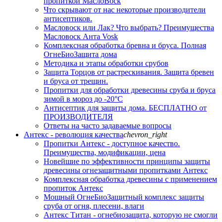
пропиткой МаслоВоск
Что скрывают от нас некоторые производители
антисептиков.
Масловоск или Лак? Что выбрать? Преимущества
Масловоск Анта Vosk
Комплексная обработка бревна и бруса. Полная
ОгнеБиоЗащита дома
Методика и этапы обработки срубов
Защита Торцов от растрескивания. Защита бревен
и бруса от трещин.
Пропитки для обработки древесины сруба и бруса
зимой в мороз до -20°С
Антисептик для защиты дома. БЕСПЛАТНО от
ПРОИЗВОДИТЕЛЯ
Ответы на часто задаваемые вопросы
Антекс - революция качества
chevron_right
Пропитки Антекс - доступное качество.
Преимущества, модификации, цена
Новейшие по эффективности принципы защиты
древесины огнезащитными пропитками Антекс
Комплексная обработка древесины с применением
пропиток Антекс
Мощный ОгнеБиоЗащитный комплекс защиты
сруба от огня, плесени, влаги
Антекс Титан - огнебиозащита, которую не смогли