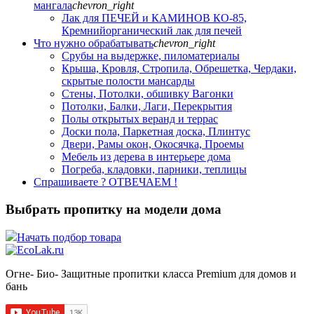
мангала
chevron_right
Лак для ПЕЧЕЙ и КАМИНОВ КО-85,
Кремнийорганический лак для печей
Что нужно обрабатывать
chevron_right
Срубы на выдержке, пиломатериалы
Крыша, Кровля, Стропила, Обрешетка, Чердаки,
скрытые полости мансарды
Стены, Потолки, обшивку Вагонки
Потолки, Балки, Лаги, Перекрытия
Полы открытых веранд и террас
Доски пола, Паркетная доска, Плинтус
Двери, Рамы окон, Окосячка, Проемы
Мебель из дерева в интерьере дома
Погреба, кладовки, парники, теплицы
Спрашиваете ? ОТВЕЧАЕМ !
Выбрать пропитку на модели дома
Начать подбор товара
Огне- Био- Защитные пропитки класса Premium для домов и
бань