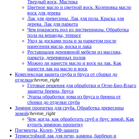
Твердый воск, Мастика
Цветное масло и цветной воск. Колеровка масло
воск для дерева
Лак для древесины. Лак для пола. Краска для
дерева. Лак для паркета
Чем покрасить пол из лиственницы. Обработка
пола на веранды, террасе
Уход за досками пола и за паркетом после
нанесения масла, воска и лака
Реставрация деревянной мебели из массива,
паркета, деревянных полов
Можно ли нанести масло и воск на лак. Как
нанести лак на масло и воск
Комплексная защита сруба и бруса от сборки до
отделки
chevron_right
Готовые решения для обработки и Огне-Био-Влаго
защиты бревна, бруса
Этапы обработки дома из бруса и бревна от
сборки до отделки сруба
Зимние пропитки для сруба. Обработка древесины
зимой
chevron_right
Чем, когда, как обработать сруб и брус зимой. Как
купить зимнюю пропитку
Пигменты, Колер, УФ-защита
Термостойкий лак для печи, камина, барбекю и