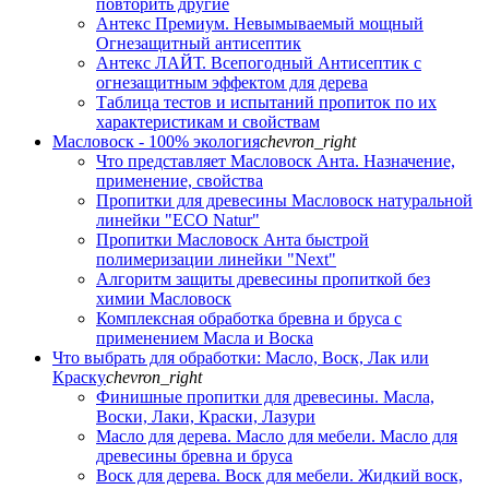
повторить другие
Антекс Премиум. Невымываемый мощный
Огнезащитный антисептик
Антекс ЛАЙТ. Всепогодный Антисептик с
огнезащитным эффектом для дерева
Таблица тестов и испытаний пропиток по их
характеристикам и свойствам
Масловоск - 100% экология
chevron_right
Что представляет Масловоск Анта. Назначение,
применение, свойства
Пропитки для древесины Масловоск натуральной
линейки "ECO Natur"
Пропитки Масловоск Анта быстрой
полимеризации линейки "Next"
Алгоритм защиты древесины пропиткой без
химии Масловоск
Комплексная обработка бревна и бруса с
применением Масла и Воска
Что выбрать для обработки: Масло, Воск, Лак или
Краску
chevron_right
Финишные пропитки для древесины. Масла,
Воски, Лаки, Краски, Лазури
Масло для дерева. Масло для мебели. Масло для
древесины бревна и бруса
Воск для дерева. Воск для мебели. Жидкий воск,