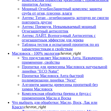
пропиток Антекс
Мощный ОгнеБиоЗащитный комплекс защиты
сруба от огня, плесени, влаги
Антекс Титан - огнебиозащита, которую не смогли
повторить другие
Антекс Премиум. Невымываемый мощный
Огнезащитный антисептик
Антекс ЛАЙТ. Всепогодный Антисептик с
огнезащитным эффектом для дерева
Таблица тестов и испытаний пропиток по их
характеристикам и свойствам
Масловоск - 100% экология
chevron_right
Что представляет Масловоск Анта. Назначение,
применение, свойства
Пропитки для древесины Масловоск натуральной
линейки "ECO Natur"
Пропитки Масловоск Анта быстрой
полимеризации линейки "Next"
Алгоритм защиты древесины пропиткой без
химии Масловоск
Комплексная обработка бревна и бруса с
применением Масла и Воска
Что выбрать для обработки: Масло, Воск, Лак или
Краску
chevron_right