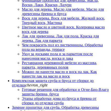
Финишные пропитки для древесины. Масла,
Воски, Лаки, Краски, Лазури
Масло для дерева. Масло для мебели. Масло для
древесины бревна и бруса
Воск для дерева. Воск для мебели. Жидкий воск,
Твердый воск, Мастика
Цветное масло и цветной воск. Колеровка масло
воск для дерева
Лак для древесины. Лак для пола. Краска для
дерева. Лак для паркета
Чем покрасить пол из лиственницы. Обработка
пола на веранды, террасе
Уход за досками пола и за паркетом после
нанесения масла, воска и лака
Реставрация деревянной мебели из массива,
паркета, деревянных полов
Можно ли нанести масло и воск на лак. Как
нанести лак на масло и воск
Комплексная защита сруба и бруса от сборки до
отделки
chevron_right
Готовые решения для обработки и Огне-Био-Влаго
защиты бревна, бруса
Этапы обработки дома из бруса и бревна от
сборки до отделки сруба
Зимние пропитки для сруба. Обработка древесины