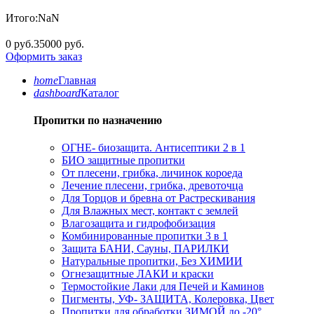
Итого:
NaN
0 руб.
35000 руб.
Оформить заказ
home
Главная
dashboard
Каталог
Пропитки по назначению
ОГНЕ- биозащита. Антисептики 2 в 1
БИО защитные пропитки
От плесени, грибка, личинок короеда
Лечение плесени, грибка, древоточца
Для Торцов и бревна от Растрескивания
Для Влажных мест, контакт с землей
Влагозащита и гидрофобизация
Комбинированные пропитки 3 в 1
Защита БАНИ, Сауны, ПАРИЛКИ
Натуральные пропитки, Без ХИМИИ
Огнезащитные ЛАКИ и краски
Термостойкие Лаки для Печей и Каминов
Пигменты, УФ- ЗАЩИТА, Колеровка, Цвет
Пропитки для обработки ЗИМОЙ до -20°