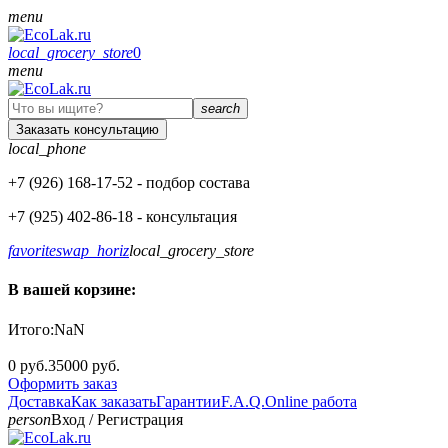
menu
local_grocery_store
0
menu
search
Заказать консультацию
local_phone
+7 (926)
168-17-52
- подбор состава
+7 (925)
402-86-18
- консультация
favorite
swap_horiz
local_grocery_store
В вашей корзине:
Итого:
NaN
0 руб.
35000 руб.
Оформить заказ
Доставка
Как заказать
Гарантии
F.A.Q.
Online работа
person
Вход
/
Регистрация