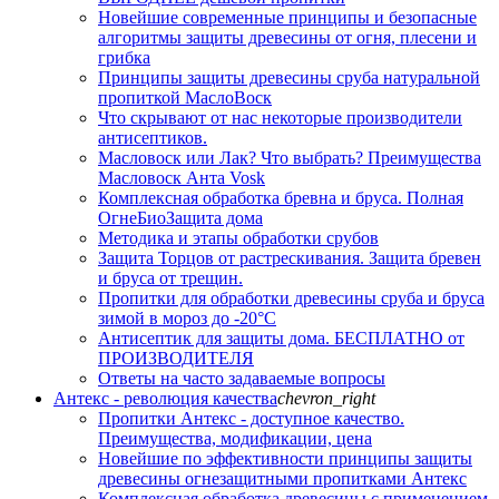
Новейшие современные принципы и безопасные
алгоритмы защиты древесины от огня, плесени и
грибка
Принципы защиты древесины сруба натуральной
пропиткой МаслоВоск
Что скрывают от нас некоторые производители
антисептиков.
Масловоск или Лак? Что выбрать? Преимущества
Масловоск Анта Vosk
Комплексная обработка бревна и бруса. Полная
ОгнеБиоЗащита дома
Методика и этапы обработки срубов
Защита Торцов от растрескивания. Защита бревен
и бруса от трещин.
Пропитки для обработки древесины сруба и бруса
зимой в мороз до -20°С
Антисептик для защиты дома. БЕСПЛАТНО от
ПРОИЗВОДИТЕЛЯ
Ответы на часто задаваемые вопросы
Антекс - революция качества
chevron_right
Пропитки Антекс - доступное качество.
Преимущества, модификации, цена
Новейшие по эффективности принципы защиты
древесины огнезащитными пропитками Антекс
Комплексная обработка древесины с применением