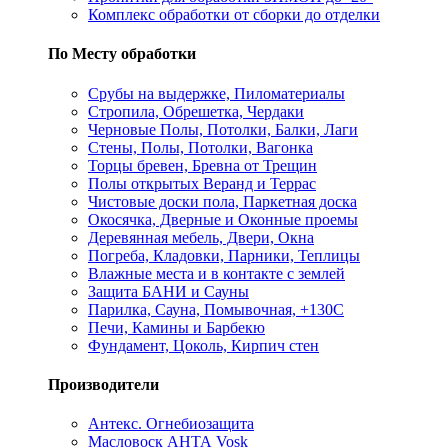
Комплекс обработки от сборки до отделки
По Месту обработки
Срубы на выдержке, Пиломатериалы
Стропила, Обрешетка, Чердаки
Черновые Полы, Потолки, Балки, Лаги
Стены, Полы, Потолки, Вагонка
Торцы бревен, Бревна от Трещин
Полы открытых Веранд и Террас
Чистовые доски пола, Паркетная доска
Окосячка, Дверные и Оконные проемы
Деревянная мебель, Двери, Окна
Погреба, Кладовки, Парники, Теплицы
Влажные места и в контакте с землей
Защита БАНИ и Сауны
Парилка, Сауна, Помывочная, +130С
Печи, Камины и Барбекю
Фундамент, Цоколь, Кирпич стен
Производители
Антекс. Огнебиозащита
Масловоск АНТА Vosk