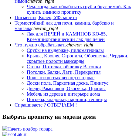
зимой
chevron_right
Чем, когда, как обработать сруб и брус зимой. Как
купить зимнюю пропитку
Пигменты, Колер, УФ-защита
Термостойкий лак для печи, камина, барбекю и
мангала
chevron_right
Лак для ПЕЧЕЙ и КАМИНОВ КО-85,
Кремнийорганический лак для печей
Что нужно обрабатывать
chevron_right
Срубы на выдержке, пиломатериалы
Крыша, Кровля, Стропила, Обрешетка, Чердаки,
скрытые полости мансарды
Стены, Потолки, обшивку Вагонки
Потолки, Балки, Лаги, Перекрытия
Полы открытых веранд и террас
Доски пола, Паркетная доска, Плинтус
Двери, Рамы окон, Окосячка, Проемы
Мебель из дерева в интерьере дома
Погреба, кладовки, парники, теплицы
Спрашиваете ? ОТВЕЧАЕМ !
Выбрать пропитку на модели дома
Начать подбор товара