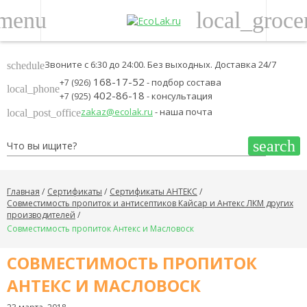
menu
local_groce
Звоните с 6:30 до 24:00. Без выходных. Доставка 24/7
schedule
168-17-52
- подбор состава
+7 (926)
local_phone
402-86-18
- консультация
+7 (925)
zakaz@ecolak.ru
- наша почта
local_post_office
search
Главная
Сертификаты
Сертификаты АНТЕКС
Совместимость пропиток и антисептиков Кайсар и Антекс ЛКМ других
производителей
Совместимость пропиток Антекс и Масловоск
СОВМЕСТИМОСТЬ ПРОПИТОК
АНТЕКС И МАСЛОВОСК