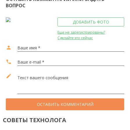
ВОПРОС
ДОБАВИТЬ ФОТО
Еще не зарегистрированы?
Сделайте это сейчас
person
Ваше имя *
local_phone
Ваше e-mail *
edit
Текст вашего сообщения
ОСТАВИТЬ КОММЕНТАРИЙ
СОВЕТЫ ТЕХНОЛОГА