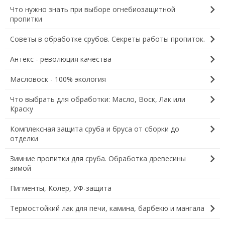
chevron_right
Что нужно знать при выборе огнебиозащитной
пропитки
chevron_right
Советы в обработке срубов. Секреты работы пропиток.
chevron_right
Антекс - революция качества
chevron_right
Масловоск - 100% экология
chevron_right
Что выбрать для обработки: Масло, Воск, Лак или
Краску
chevron_right
Комплексная защита сруба и бруса от сборки до
отделки
chevron_right
Зимние пропитки для сруба. Обработка древесины
зимой
Пигменты, Колер, УФ-защита
chevron_right
Термостойкий лак для печи, камина, барбекю и мангала