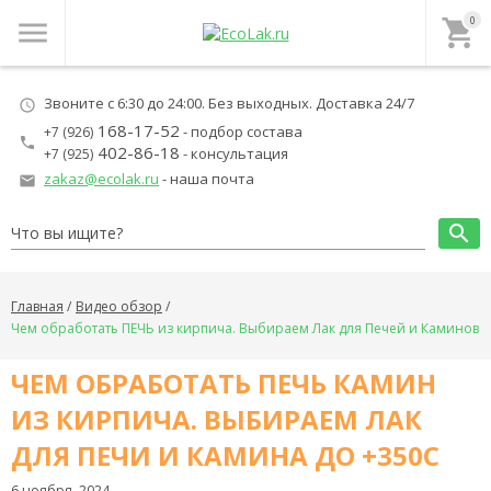
0
menu
local_grocery_store
Звоните с 6:30 до 24:00. Без выходных. Доставка 24/7
schedule
168-17-52
- подбор состава
+7 (926)
local_phone
402-86-18
- консультация
+7 (925)
zakaz@ecolak.ru
- наша почта
local_post_office
search
Главная
Видео обзор
Чем обработать ПЕЧЬ из кирпича. Выбираем Лак для Печей и Каминов
ЧЕМ ОБРАБОТАТЬ ПЕЧЬ КАМИН
ИЗ КИРПИЧА. ВЫБИРАЕМ ЛАК
ДЛЯ ПЕЧИ И КАМИНА ДО +350С
6 ноября, 2024