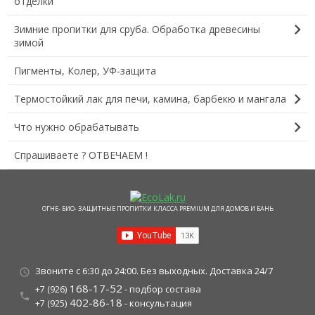
отделки
chevron_right
Зимние пропитки для сруба. Обработка древесины
зимой
Пигменты, Колер, УФ-защита
chevron_right
Термостойкий лак для печи, камина, барбекю и мангала
chevron_right
Что нужно обрабатывать
Спрашиваете ? ОТВЕЧАЕМ !
ОГНЕ- БИО- ЗАЩИТНЫЕ ПРОПИТКИ КЛАССА PREMIUM ДЛЯ ДОМОВ И БАНЬ
Звоните с 6:30 до 24:00. Без выходных. Доставка 24/7
schedule
168-17-52
- подбор состава
+7 (926)
local_phone
402-86-18
- консультация
+7 (925)