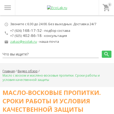
0
menu
local_grocery_store
Звоните с 6:30 до 24:00. Без выходных. Доставка 24/7
schedule
168-17-52
- подбор состава
+7 (926)
local_phone
402-86-18
- консультация
+7 (925)
zakaz@ecolak.ru
- наша почта
local_post_office
search
Главная
Видео обзор
Масло с воском и масляно-восковые пропитки. Сроки работы и
условия качественной защиты
МАСЛО-ВОСКОВЫЕ ПРОПИТКИ.
СРОКИ РАБОТЫ И УСЛОВИЯ
КАЧЕСТВЕННОЙ ЗАЩИТЫ