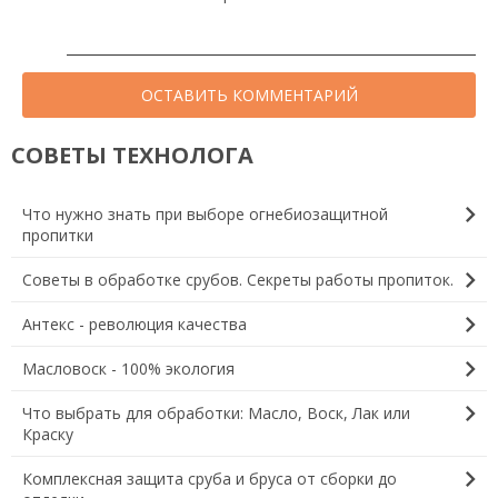
ОСТАВИТЬ КОММЕНТАРИЙ
СОВЕТЫ ТЕХНОЛОГА
chevron_right
Что нужно знать при выборе огнебиозащитной
пропитки
chevron_right
Советы в обработке срубов. Секреты работы пропиток.
chevron_right
Антекс - революция качества
chevron_right
Масловоск - 100% экология
chevron_right
Что выбрать для обработки: Масло, Воск, Лак или
Краску
chevron_right
Комплексная защита сруба и бруса от сборки до