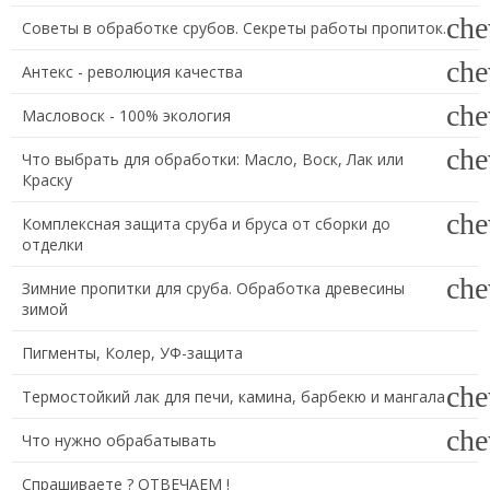
che
Советы в обработке срубов. Секреты работы пропиток.
che
Антекс - революция качества
che
Масловоск - 100% экология
che
Что выбрать для обработки: Масло, Воск, Лак или
Краску
che
Комплексная защита сруба и бруса от сборки до
отделки
che
Зимние пропитки для сруба. Обработка древесины
зимой
Пигменты, Колер, УФ-защита
che
Термостойкий лак для печи, камина, барбекю и мангала
che
Что нужно обрабатывать
Спрашиваете ? ОТВЕЧАЕМ !