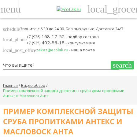
menu
local_groce
Звоните с 6:30 до 24:00. Без выходных. Доставка 24/7
schedule
168-17-52
- подбор состава
+7 (926)
local_phone
402-86-18
- консультация
+7 (925)
zakaz@ecolak.ru
- наша почта
local_post_office
search
Главная
Видео обзор
Пример комплексной защиты древесины сруба дома пропитками
Антекс и Масловоск Анта
ПРИМЕР КОМПЛЕКСНОЙ ЗАЩИТЫ
СРУБА ПРОПИТКАМИ АНТЕКС И
МАСЛОВОСК АНТА