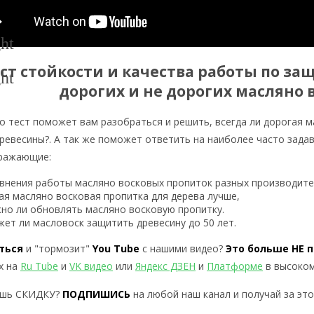
ht
ст стойкости и качества работы по з
ht
дорогих и не дорогих масляно 
о тест поможет вам разобраться и решить, всегда ли дорогая м
ревесины?. А так же поможет ответить на наиболее часто зада
ражающие:
внения работы масляно восковых пропиток разных производите
ая масляно восковая пропитка для дерева лучше,
но ли обновлять масляно восковую пропитку.
ет ли масловоск защитить древесину до 50 лет.
ться
и "тормозит"
You Tube
с нашими видео?
Это больше НЕ 
х на
Ru Tube
и
VK видео
или
Яндекс ДЗЕН
и
Платформе
в высоком
ь СКИДКУ?
ПОДПИШИСЬ
на любой наш канал и получай за эт