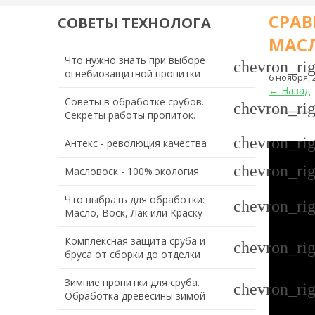
СРАВ
СОВЕТЫ ТЕХНОЛОГА
МАСЛ
Что нужно знать при выборе
chevron_rig
огнебиозащитной пропитки
6 ноября, 
← Назад
Советы в обработке срубов.
chevron_rig
Секреты работы пропиток.
chevron_rig
Антекс - революция качества
chevron_rig
Масловоск - 100% экология
Что выбрать для обработки:
chevron_rig
Масло, Воск, Лак или Краску
Комплексная защита сруба и
chevron_rig
бруса от сборки до отделки
Зимние пропитки для сруба.
chevron_rig
Обработка древесины зимой