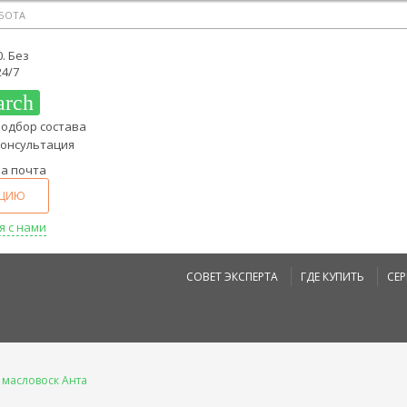
АБОТА
0. Без
4/7
arch
подбор состава
консультация
ша почта
АЦИЮ
я с нами
СОВЕТ ЭКСПЕРТА
ГДЕ КУПИТЬ
СЕ
 масловоск Анта