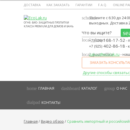
ДОСТАВКА
КАК ЗАКАЗАТЬ
ГАРАНТИИ
F.A.Q.
ONLINE Р
Звоните с 6:30 до 24:0
schedule
выходных. Доставка 2
ОГНЕ- БИО- ЗАЩИТНЫЕ ПРОПИТКИ
КЛАССА PREMIUM ДЛЯ ДОМОВ И БАНЬ
se
168-17-52
local_phone
- 
+7 (926)
402-86-18
- 
+7 (925)
zakaz@ecolak.ru
- на
local_post_office
ЗАКАЗАТЬ КОНСУЛЬТ
Другие способы связатьс
home
dashboard
group
ГЛАВНАЯ
КАТАЛОГ
О НАС
dialpad
КОНТАКТЫ
Главная
Видео обзор
Сравнить импортный и российский