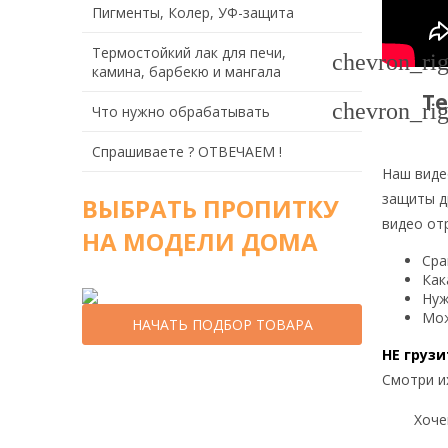
Пигменты, Колер, УФ-защита
Термостойкий лак для печи,
chevron_rig
камина, барбекю и мангала
Те
chevron_rig
Что нужно обрабатывать
Спрашиваете ? ОТВЕЧАЕМ !
Наш виде
защиты д
ВЫБРАТЬ ПРОПИТКУ
видео от
НА МОДЕЛИ ДОМА
Сра
Как
Нуж
Мож
НАЧАТЬ ПОДБОР ТОВАРА
НЕ грузи
Смотри и
Хочеш