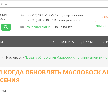
АБОТА
0. Без
168-17-52
local_phone
- подбор состава
+7 (926)
ЗАК
4/7
402-86-18
- консультация
+7 (925)
Другие 
search
zakaz@ecolak.ru
- наша почта
local_post_office
ТЫ
СОВЕТ ЭКСПЕРТА
ГДЕ КУПИТЬ
СЕ
ния Масловоск.
Правила обновления Масловоск Анта с пигментом или б
И КОГДА ОБНОВЛЯТЬ МАСЛОВОСК А
СЕНИЯ
2024