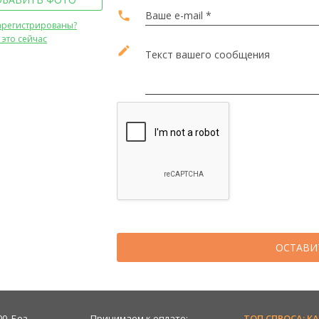
local_phone
Ваше e-mail *
арегистрированы?
 это сейчас
edit
Текст вашего сообщения
ОСТАВИ
00. Без
Принимаем к оплате:
ТОП СПРОСА: К