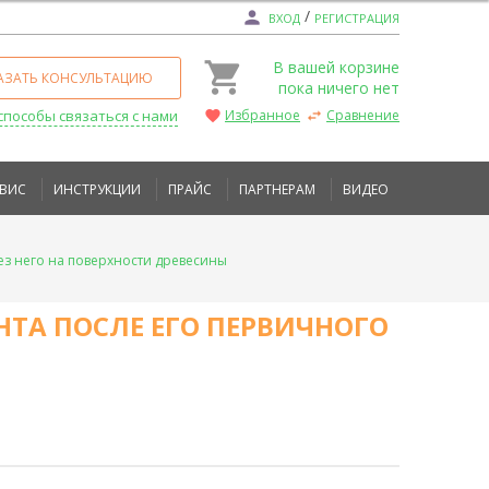
/
person
ВХОД
РЕГИСТРАЦИЯ
local_grocery_store
В вашей корзине
АЗАТЬ КОНСУЛЬТАЦИЮ
пока ничего нет
Избранное
Сравнение
способы связаться с нами
favorite
swap_horiz
РВИС
ИНСТРУКЦИИ
ПРАЙС
ПАРТНЕРАМ
ВИДЕО
ез него на поверхности древесины
НТА ПОСЛЕ ЕГО ПЕРВИЧНОГО