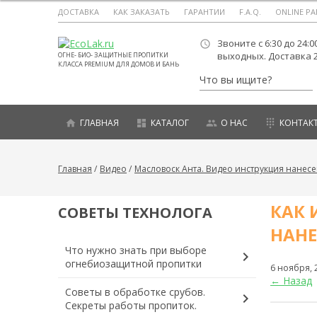
ДОСТАВКА
КАК ЗАКАЗАТЬ
ГАРАНТИИ
F.A.Q.
ONLINE Р
Звоните с 6:30 до 24:0
schedule
выходных. Доставка 2
ОГНЕ- БИО- ЗАЩИТНЫЕ ПРОПИТКИ
КЛАССА PREMIUM ДЛЯ ДОМОВ И БАНЬ
ГЛАВНАЯ
КАТАЛОГ
О НАС
КОНТАК
home
dashboard
group
dialpad
Главная
Видео
Масловоск Анта. Видео инструкция нанесе
КАК 
СОВЕТЫ ТЕХНОЛОГА
НАНЕ
Что нужно знать при выборе
chevron_right
огнебиозащитной пропитки
6 ноября, 
← Назад
Советы в обработке срубов.
chevron_right
Секреты работы пропиток.