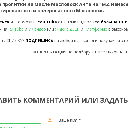
а пропитки на масле Масловоск Анта на 1м2. Нанес
тированного и колерованного Масловоск.
ться
и "тормозит"
You Tube
с нашими видео?
Это больше НЕ 
х на
Ru Tube
и
VK видео
или
Яндекс ДЗЕН
и
Платформе
в высоком
ь СКИДКУ?
ПОДПИШИСЬ
на любой наш канал и получай за эт
КОНСУЛЬТАЦИЯ
по подбору антисептиков
БЕЗ
АВИТЬ КОММЕНТАРИЙ ИЛИ ЗАДАТЬ
person
Ваше имя *
ОБАВИТЬ ФОТО