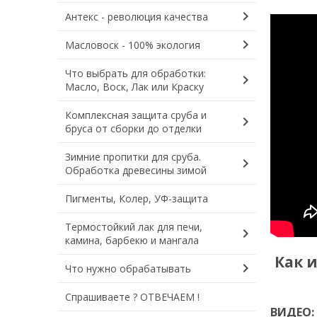
chevron_right
Антекс - революция качества
chevron_right
Масловоск - 100% экология
Что выбрать для обработки:
chevron_right
Масло, Воск, Лак или Краску
Комплексная защита сруба и
chevron_right
бруса от сборки до отделки
Зимние пропитки для сруба.
chevron_right
Обработка древесины зимой
Пигменты, Колер, УФ-защита
Термостойкий лак для печи,
chevron_right
камина, барбекю и мангала
Как 
chevron_right
Что нужно обрабатывать
Спрашиваете ? ОТВЕЧАЕМ !
ВИДЕО: