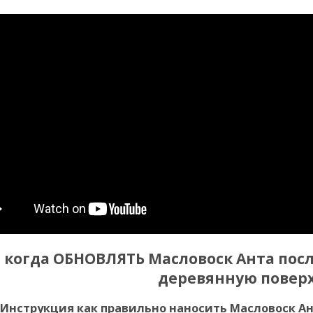
и когда ОБНОВЛЯТЬ Масловоск Анта пос
деревянную поверх
 Инструкция как правильно наносить Масловоск Ан