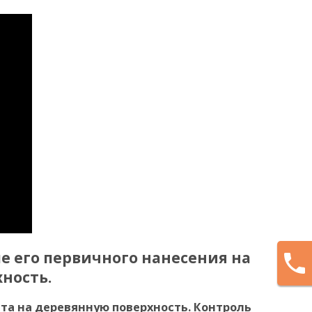
ле его первичного нанесения на
local_phone
ность.
та на деревянную поверхность. Контроль